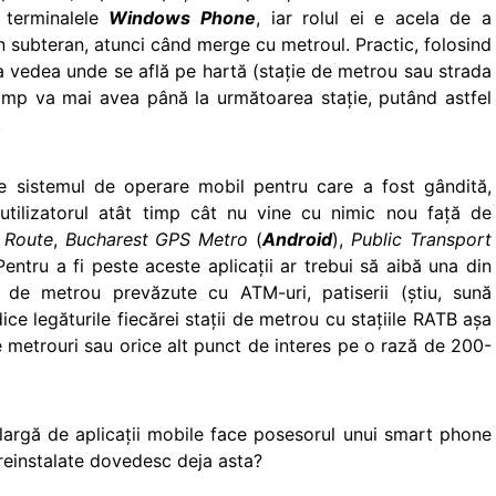
 terminalele
Windows Phone
, iar rolul ei e acela de a
 în subteran, atunci când merge cu metroul. Practic, folosind
 va vedea unde se află pe hartă (staţie de metrou sau strada
timp va mai avea până la următoarea staţie, putând astfel
.
e sistemul de operare mobil pentru care a fost gândită,
utilizatorul atât timp cât nu vine cu nimic nou faţă de
 Route
,
Bucharest GPS Metro
(
Android
),
Public Transport
 Pentru a fi peste aceste aplicaţii ar trebui să aibă una din
ile de metrou prevăzute cu ATM-uri, patiserii (ştiu, sună
ice legăturile fiecărei staţii de metrou cu staţiile RATB aşa
e metrouri sau orice alt punct de interes pe o rază de 200-
 largă de aplicaţii mobile face posesorul unui smart phone
preinstalate dovedesc deja asta?