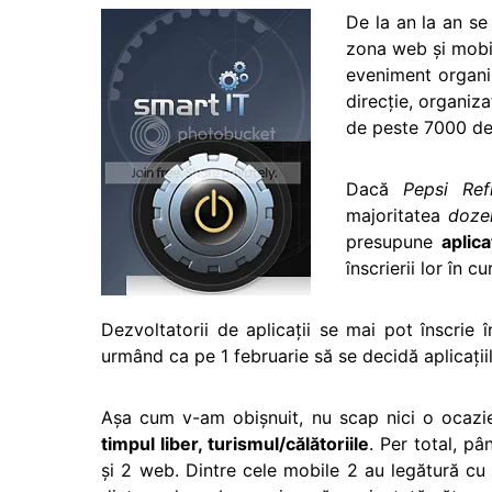
De la an la an se
zona web şi mobil
eveniment organ
direcţie, organiza
de peste 7000 de
Dacă
Pepsi Ref
majoritatea
dozel
presupune
aplic
înscrierii lor în c
Dezvoltatorii de aplicaţii se mai pot înscrie
urmând ca pe 1 februarie să se decidă aplicaţii
Aşa cum v-am obişnuit, nu scap nici o ocazi
timpul liber, turismul/călătoriile
. Per total, pâ
şi 2 web. Dintre cele mobile 2 au legătură cu p