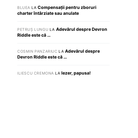
Compensații pentru zboruri
BLUEA
LA
charter întârziate sau anulate
Adevărul despre Devron
PETRUȘ LUNGU
LA
Riddle este că …
Adevărul despre
COSMIN PANZARIUC
LA
Devron Riddle este că …
Iezer, papusa!
ILIESCU CREMONA
LA