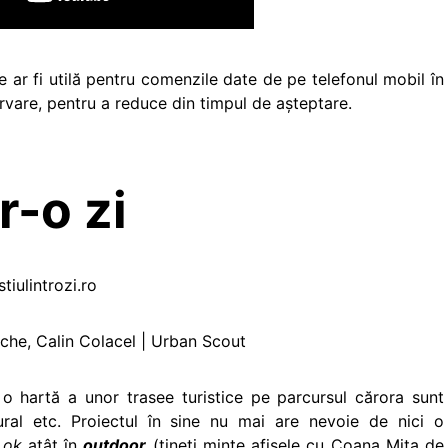
 ar fi utilă pentru comenzile date de pe telefonul mobil în
ervare, pentru a reduce din timpul de aşteptare.
r-o zi
tiulintrozi.ro
che, Calin Colacel | Urban Scout
 hartă a unor trasee turistice pe parcursul cărora sunt
tural etc. Proiectul în sine nu mai are nevoie de nici o
t
ok
atât în
outdoor
(ţineţi minte afişele cu Coana Miţa de