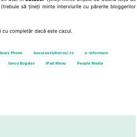
(trebuie să ţineţi minte interviurile cu părerile bloggerilor
i cu completăr dacă este cazul.
ndows Phone
bucurestiulintrozi.ro
e-Informare
Iancu Bogdan
iPad Menu
People Media