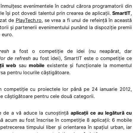
 înmulţesc evenimentele în cadrul cărora programatorii din
e îşi pot dovedi talentul prin crearea de aplicaţii.
SmartIT
,
izat de
PlayTech.ro
, se vrea a fi unul de refeinţă în această
torii şi partenerii evenimentului punând la dispoziţie premii
 euro.
resh
a fost o competiţie de idei (nu neapărat, dar
or de refresh
au fost idei), SmartIT este o competiţie ce
aţii web
sau
mobile
existente şi funcţionale la momentul
ursa pentru locurile câştigătoare.
 în competiţie cu proiectele lor până pe 24 ianuarie 2012,
le câştigătoare pentru cele două categorii.
e de a vă aduce la cunoştinţă
aplicaţii ce au legătură cu
nă acum au fost înscrise în competiţie 8 aplicaţii: 6 mobile
etrecerea timpului liber şi orientarea în spaţiul urban, iar