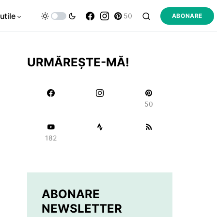
utile
50
ABONARE
URMĂREȘTE-MĂ!
50
182
ABONARE
NEWSLETTER