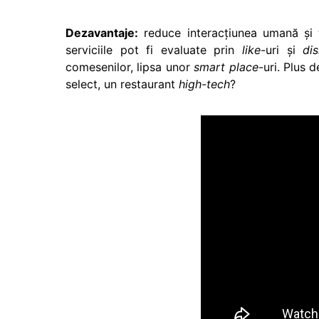
Dezavantaje:
reduce interacţiunea umană şi t
serviciile pot fi evaluate prin
like
-uri şi
dis
comesenilor, lipsa unor
smart place
-uri. Plus 
select, un restaurant
high-tech
?