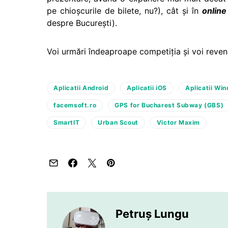
pe chioşcurile de bilete, nu?), cât şi în
online
despre Bucureşti).
Voi urmări îndeaproape competiţia şi voi reven
Aplicatii Android
Aplicatii iOS
Aplicatii Wi
facemsoft.ro
GPS for Bucharest Subway (GBS)
SmartIT
Urban Scout
Victor Maxim
Petruș Lungu