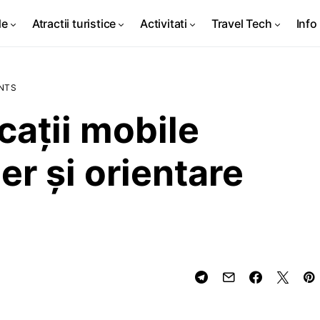
de
Atractii turistice
Activitati
Travel Tech
Info 
NTS
caţii mobile
er şi orientare