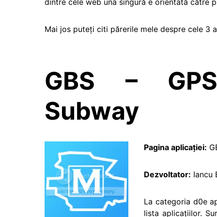
dintre cele web una singură e orientată către p
Mai jos puteţi citi părerile mele despre cele 3 ap
GBS – GPS 
Subway
Pagina aplicaţiei:
GB
Dezvoltator:
Iancu 
La categoria d0e ap
lista aplicaţiilor. 