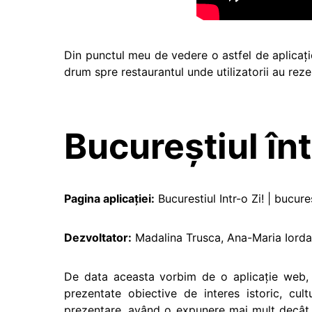
Din punctul meu de vedere o astfel de aplicaţie
drum spre restaurantul unde utilizatorii au rez
Bucureştiul înt
Pagina aplicaţiei:
Bucurestiul Intr-o Zi! | bucures
Dezvoltator:
Madalina Trusca, Ana-Maria Iorda
De data aceasta vorbim de o aplicaţie web, o
prezentate obiective de interes istoric, cul
prezentare, având o expunere mai mult decâ