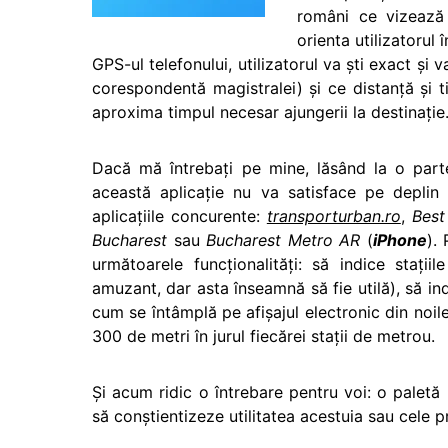
români ce vizează
orienta utilizatorul
GPS-ul telefonului, utilizatorul va şti exact şi
corespondentă magistralei) şi ce distanţă şi 
aproxima timpul necesar ajungerii la destinaţie
Dacă mă întrebaţi pe mine, lăsând la o part
această aplicaţie nu va satisface pe deplin 
aplicaţiile concurente:
transporturban.ro
,
Best
Bucharest
sau
Bucharest Metro AR
(
iPhone
).
următoarele funcţionalităţi: să indice staţi
amuzant, dar asta înseamnă să fie utilă), să ind
cum se întâmplă pe afişajul electronic din noil
300 de metri în jurul fiecărei staţii de metrou.
Şi acum ridic o întrebare pentru voi: o paletă
să conştientizeze utilitatea acestuia sau cele 