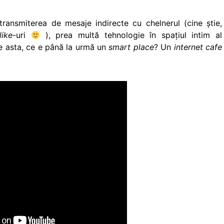
ransmiterea de mesaje indirecte cu chelnerul (cine ştie,
like
-uri
), prea multă tehnologie în spaţiul intim al
de asta, ce e până la urmă un
smart place
? Un
internet cafe