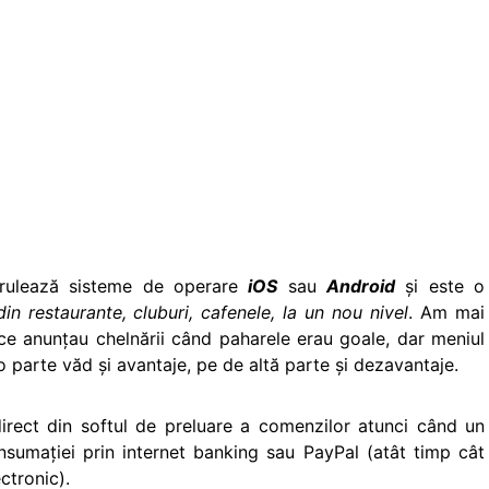
e rulează sisteme de operare
iOS
sau
Android
şi este o
in restaurante, cluburi, cafenele, la un nou nivel
. Am mai
 ce anunţau chelnării când paharele erau goale, dar meniul
 parte văd şi avantaje, pe de altă parte şi dezavantaje.
direct din softul de preluare a comenzilor atunci când un
nsumaţiei prin internet banking sau PayPal (atât timp cât
ctronic).