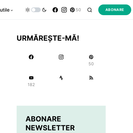
utile
50
ABONARE
URMĂREȘTE-MĂ!
50
182
ABONARE
NEWSLETTER