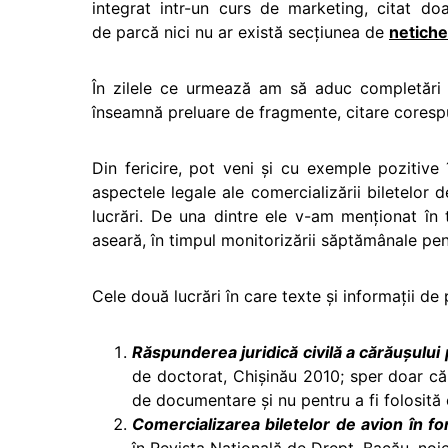
integrat intr-un curs de marketing, citat do
de parcă nici nu ar există secţiunea de
netiche
În zilele ce urmează am să aduc completări i
înseamnă preluare de fragmente, citare coresp
Din fericire, pot veni şi cu exemple pozitive
aspectele legale ale comercializării biletelor
lucrări. De una dintre ele v-am menţionat î
aseară, în timpul monitorizării săptămânale pen
Cele două lucrări în care texte şi informaţii de
Răspunderea juridică civilă a cărăuşului
de doctorat, Chișinău 2010; sper doar că
de documentare și nu pentru a fi folosită 
Comercializarea biletelor de avion în fo