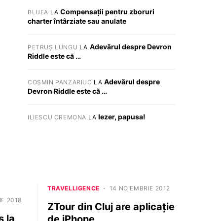
Compensații pentru zboruri
BLUEA
LA
charter întârziate sau anulate
Adevărul despre Devron
PETRUȘ LUNGU
LA
Riddle este că …
Adevărul despre
COSMIN PANZARIUC
LA
Devron Riddle este că …
Iezer, papusa!
ILIESCU CREMONA
LA
TRAVELLIGENCE
14 NOIEMBRIE 2012
IE 2018
ZTour din Cluj are aplicație
 la
de iPhone