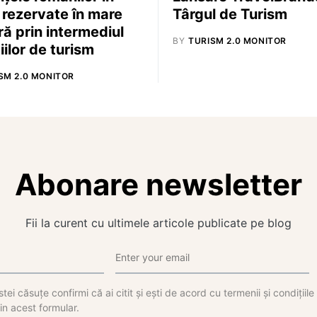
 rezervate în mare
Târgul de Turism
ă prin intermediul
BY
TURISM 2.0 MONITOR
iilor de turism
SM 2.0 MONITOR
Abonare newsletter
Fii la curent cu ultimele articole publicate pe blog
tei căsuțe confirmi că ai citit și ești de acord cu termenii și condițiil
in acest formular.