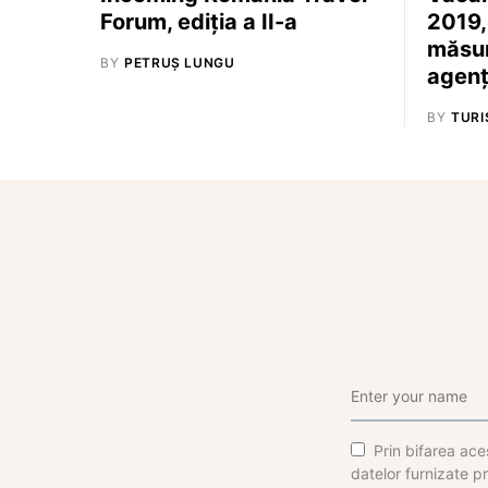
Forum, ediția a II-a
2019,
măsur
BY
PETRUȘ LUNGU
agenț
BY
TURI
Prin bifarea aces
datelor furnizate pr