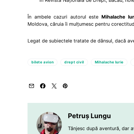
în Revista Națională de Drept, Bacău, noi
În ambele cazuri autorul este
Mihalache Iur
Moldova, căruia îi mulţumesc pentru corectitud
Legat de subiectele tratate de dânsul, dacă ave
bilete avion
drept civil
Mihalache Iurie
Petruș Lungu
Tânjesc după aventură, dar a