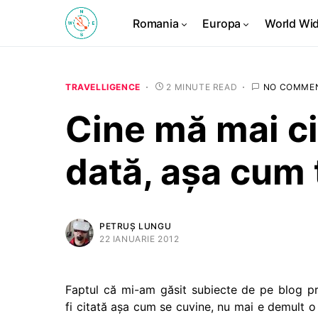
Romania
Europa
World Wi
TRAVELLIGENCE
2 MINUTE READ
NO COMME
Cine mă mai ci
dată, așa cum 
PETRUȘ LUNGU
22 IANUARIE 2012
Faptul că mi-am găsit subiecte de pe blog prin
fi citată aşa cum se cuvine, nu mai e demult o