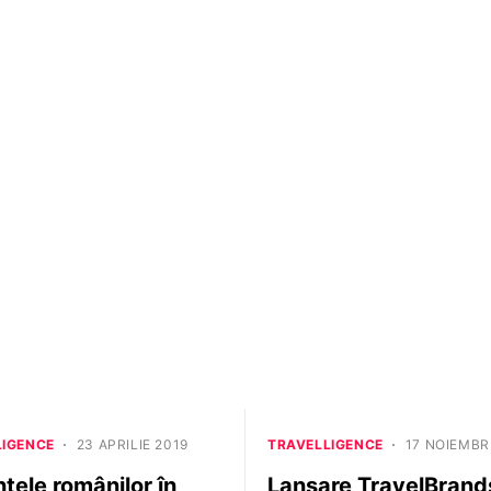
LIGENCE
23 APRILIE 2019
TRAVELLIGENCE
17 NOIEMBR
țele românilor în
Lansare TravelBrands