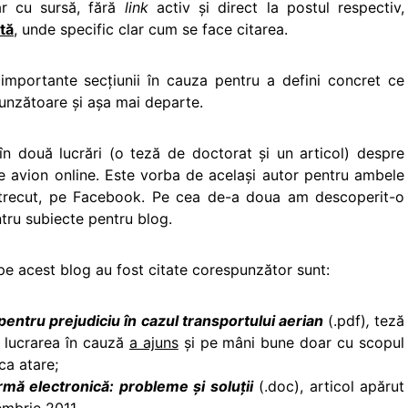
ar cu sursă, fără
link
activ şi direct la postul respectiv,
tă
, unde specific clar cum se face citarea.
mportante secţiunii în cauza pentru a defini concret ce
unzătoare şi aşa mai departe.
 în două lucrări (o teză de doctorat și un articol) despre
 de avion online. Este vorba de acelaşi autor pentru ambele
n trecut, pe Facebook. Pe cea de-a doua am descoperit-o
tru subiecte pentru blog.
 pe acest blog au fost citate corespunzător sunt:
 pentru prejudiciu în
cazul transportului aerian
(.pdf)
,
teză
 lucrarea în cauză
a ajuns
și pe mâni bune doar cu scopul
ca atare;
rmă electronică: probleme şi soluţii
(.doc), articol apărut