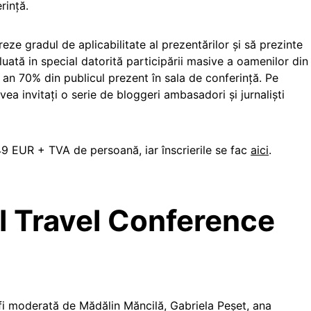
rință.
reze gradul de aplicabilitate al prezentărilor și să prezinte
luată in special datorită participării masive a oamenilor din
e an 70% din publicul prezent în sala de conferință. Pe
ea invitați o serie de bloggeri ambasadori și jurnaliști
49 EUR + TVA de persoană, iar înscrierile se fac
aici
.
al Travel Conference
 fi moderată de Mădălin Măncilă, Gabriela Peșet, ana