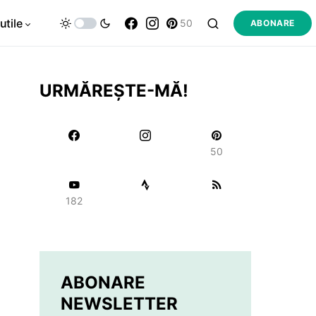
utile
50
ABONARE
URMĂREȘTE-MĂ!
50
182
ABONARE
NEWSLETTER