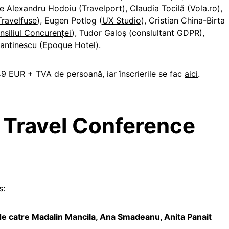
 pe Alexandru Hodoiu (
Travelport
), Claudia Tocilă (
Vola.ro
),
Travelfuse
), Eugen Potlog (
UX Studio
), Cristian China-Birta
nsiliul Concurenței
), Tudor Galoș (conslultant GDPR),
antinescu (
Epoque Hotel
).
49 EUR + TVA de persoană, iar înscrierile se fac
aici
.
l Travel Conference
s:
de catre Madalin Mancila, Ana Smadeanu, Anita Panait