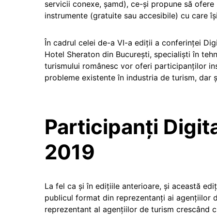
servicii conexe, șamd), ce-și propune să ofere 
instrumente (gratuite sau accesibile) cu care îș
În cadrul celei de-a VI-a ediții a conferinței D
Hotel Sheraton din București, specialiști în te
turismului românesc vor oferi participanților ins
probleme existente în industria de turism, dar ș
Participanți Digi
2019
La fel ca și în edițiile anterioare, și această e
publicul format din reprezentanți ai agențiilor 
reprezentant al agențiilor de turism crescând c