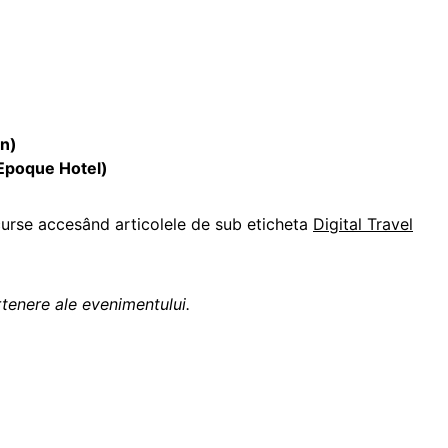
on)
(Epoque Hotel)
curse accesând articolele de sub eticheta
Digital Travel
rtenere ale evenimentului.