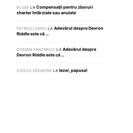
Compensații pentru zboruri
BLUEA
LA
charter întârziate sau anulate
Adevărul despre Devron
PETRUȘ LUNGU
LA
Riddle este că …
Adevărul despre
COSMIN PANZARIUC
LA
Devron Riddle este că …
Iezer, papusa!
ILIESCU CREMONA
LA