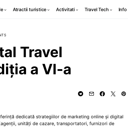
de
Atractii turistice
Activitati
Travel Tech
Info 
NTS
al Travel
iția a VI-a
erință dedicată strategiilor de marketing online și digital
(agenții, unități de cazare, transportatori, furnizori de