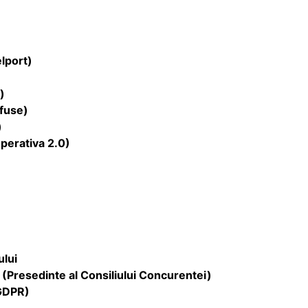
lport
)
)
lfuse)
)
operativa 2.0)
ului
(Presedinte al Consiliului Concurentei)
 GDPR)