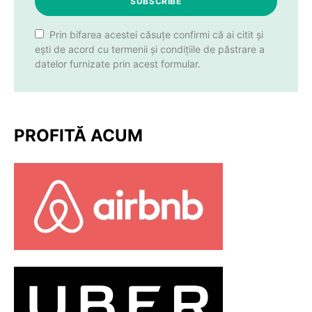
SUBSCRIBE
Prin bifarea acestei căsuțe confirmi că ai citit și
ești de acord cu termenii și condițiile de păstrare a
datelor furnizate prin acest formular.
PROFITĂ ACUM