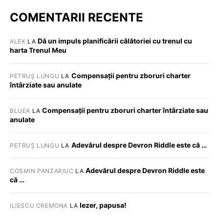
COMENTARII RECENTE
Dă un impuls planificării călătoriei cu trenul cu
ALEX
LA
harta Trenul Meu
Compensații pentru zboruri charter
PETRUȘ LUNGU
LA
întârziate sau anulate
Compensații pentru zboruri charter întârziate sau
BLUEA
LA
anulate
Adevărul despre Devron Riddle este că …
PETRUȘ LUNGU
LA
Adevărul despre Devron Riddle este
COSMIN PANZARIUC
LA
că …
Iezer, papusa!
ILIESCU CREMONA
LA