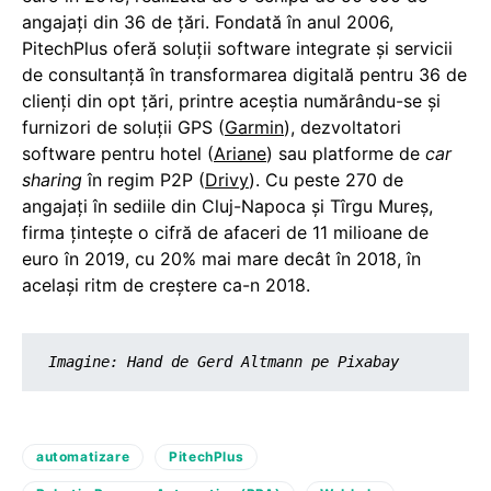
angajați din 36 de ţări. Fondată în anul 2006,
PitechPlus oferă soluții software integrate și servicii
de consultanță în transformarea digitală pentru 36 de
clienți din opt țări, printre aceștia numărându-se și
furnizori de soluții GPS (
Garmin
), dezvoltatori
software pentru hotel (
Ariane
) sau platforme de
car
sharing
în regim P2P (
Drivy
). Cu peste 270 de
angajați în sediile din Cluj-Napoca și Tîrgu Mureș,
firma țintește o cifră de afaceri de 11 milioane de
euro în 2019, cu 20% mai mare decât în 2018, în
acelaşi ritm de creştere ca-n 2018.
Imagine: 
Hand
 de 
Gerd Altmann
 pe Pixabay
automatizare
PitechPlus