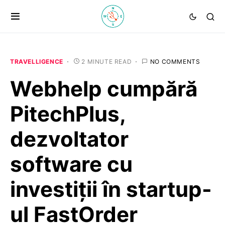
TRAVELLIGENCE
2 MINUTE READ
NO COMMENTS
Webhelp cumpără
PitechPlus,
dezvoltator
software cu
investiții în startup-
ul FastOrder