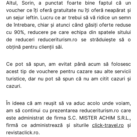
Altul, Sorin, a punctat foarte bine faptul că un
voucher ce îţi oferă gratuitate nu îţi oferă neapărat şi
un sejur ieftin. Lucru ce ar trebui să vă ridice un semn
de întrebare, chiar şi atunci când găsiţi oferte reduse
cu 90%, reducere pe care echipa din spatele sitului
de reduceri reduceriturism.ro se străduiește să o
obţină pentru clienţii săi.
Ce pot să spun, am evitat până acum să folosesc
acest tip de vouchere pentru cazare sau alte servicii
turistice, dar nu pot să spun că nu am citit cazuri şi
cazuri.
În ideea că am reuşit să va aduc acolo unde voiam,
am să continui cu prezentarea reduceriturism.ro care
este administrat de firma S.C. MISTER ACHIM S.R.L.,
firmă ce administrează şi siturile
click-travel.ro
şi
revistaclick.ro.