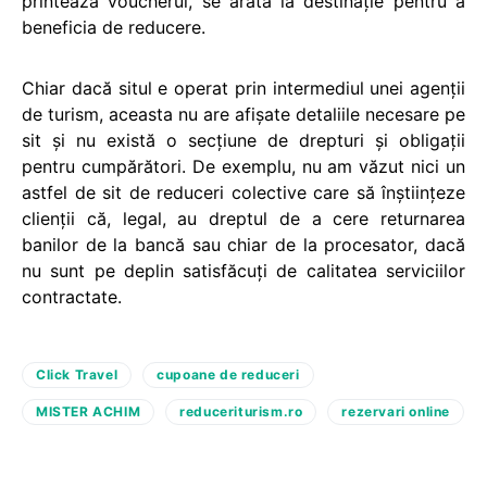
printează voucherul, se arăta la destinaţie pentru a
beneficia de reducere.
Chiar dacă situl e operat prin intermediul unei agenţii
de turism, aceasta nu are afişate detaliile necesare pe
sit şi nu există o secțiune de drepturi și obligații
pentru cumpărători. De exemplu, nu am văzut nici un
astfel de sit de reduceri colective care să înștiințeze
clienții că, legal, au dreptul de a cere returnarea
banilor de la bancă sau chiar de la procesator, dacă
nu sunt pe deplin satisfăcuți de calitatea serviciilor
contractate.
Click Travel
cupoane de reduceri
MISTER ACHIM
reduceriturism.ro
rezervari online