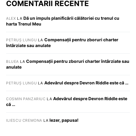
COMENTARII RECENTE
Dă un impuls planificării călătoriei cu trenul cu
ALEX
LA
harta Trenul Meu
Compensații pentru zboruri charter
PETRUȘ LUNGU
LA
întârziate sau anulate
Compensații pentru zboruri charter întârziate sau
BLUEA
LA
anulate
Adevărul despre Devron Riddle este că …
PETRUȘ LUNGU
LA
Adevărul despre Devron Riddle este
COSMIN PANZARIUC
LA
că …
Iezer, papusa!
ILIESCU CREMONA
LA