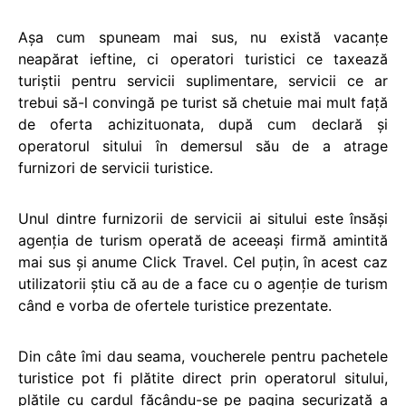
Aşa cum spuneam mai sus, nu există vacanţe
neapărat ieftine, ci operatori turistici ce taxează
turiştii pentru servicii suplimentare, servicii ce ar
trebui să-l convingă pe turist să chetuie mai mult faţă
de oferta achizituonata, după cum declară şi
operatorul sitului în demersul său de a atrage
furnizori de servicii turistice.
Unul dintre furnizorii de servicii ai sitului este însăşi
agenţia de turism operată de aceeaşi firmă amintită
mai sus şi anume Click Travel. Cel puţin, în acest caz
utilizatorii ştiu că au de a face cu o agenţie de turism
când e vorba de ofertele turistice prezentate.
Din câte îmi dau seama, voucherele pentru pachetele
turistice pot fi plătite direct prin operatorul sitului,
plățile cu cardul făcându-se pe pagina securizată a