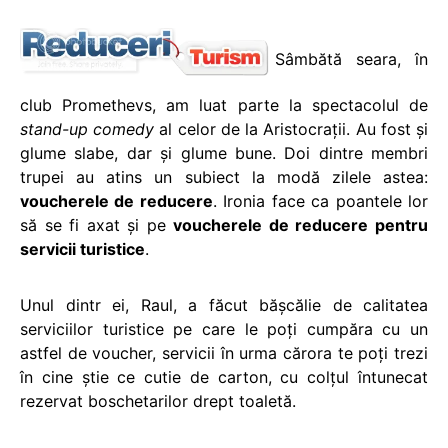
Sâmbătă seara, în
club Promethevs, am luat parte la spectacolul de
stand-up comedy
al celor de la Aristocraţii. Au fost şi
glume slabe, dar şi glume bune. Doi dintre membri
trupei au atins un subiect la modă zilele astea:
voucherele de reducere
. Ironia face ca poantele lor
să se fi axat şi pe
voucherele de reducere pentru
servicii turistice
.
Unul dintr ei, Raul, a făcut băşcălie de calitatea
serviciilor turistice pe care le poţi cumpăra cu un
astfel de voucher, servicii în urma cărora te poţi trezi
în cine ştie ce cutie de carton, cu colţul întunecat
rezervat boschetarilor drept toaletă.