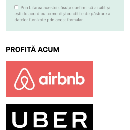
Prin bifarea acestei căsuțe confirmi că ai citit și
ești de acord cu termenii și condițiile de păstrare a
datelor furnizate prin acest formular.
PROFITĂ ACUM