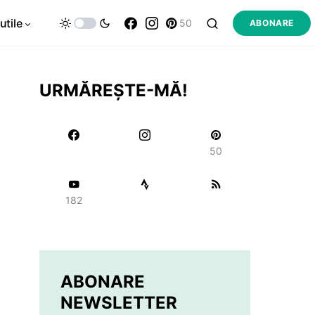
utile
50
ABONARE
URMĂREȘTE-MĂ!
50
182
ABONARE
NEWSLETTER