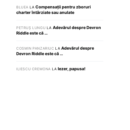
Compensații pentru zboruri
BLUEA
LA
charter întârziate sau anulate
Adevărul despre Devron
PETRUȘ LUNGU
LA
Riddle este că …
Adevărul despre
COSMIN PANZARIUC
LA
Devron Riddle este că …
Iezer, papusa!
ILIESCU CREMONA
LA