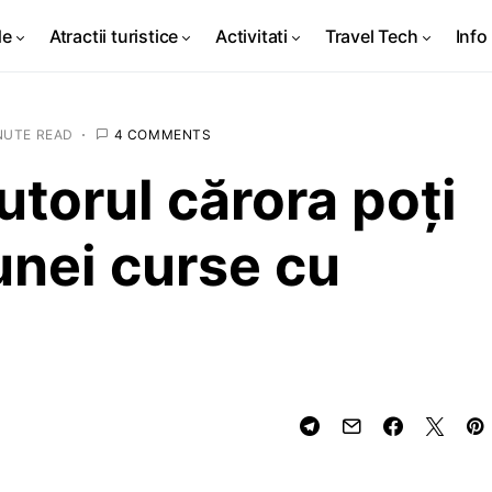
de
Atractii turistice
Activitati
Travel Tech
Info 
NUTE READ
4 COMMENTS
jutorul cărora poți
unei curse cu