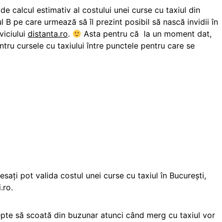
 de calcul estimativ al costului unei curse cu taxiul din
l B pe care urmează să îl prezint posibil să nască invidii în
viciului
distanta.ro
.
Asta pentru că la un moment dat,
tru cursele cu taxiului între punctele pentru care se
resați pot valida costul unei curse cu taxiul în București,
.ro.
tepte să scoată din buzunar atunci când merg cu taxiul vor