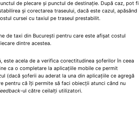
unctul de plecare și punctul de destinație. După caz, pot fi
stabilirea și corectarea traseului, dacă este cazul, apăsând
tul cursei cu taxiul pe traseul prestabilit.
irme de taxi din București pentru care este afișat costul
fiecare dintre acestea.
ă, este acela de a verifica corectitudinea șoferilor în ceea
ine ca o completare la aplicațiile mobile ce permit
ul (dacă șoferii au aderat la una din aplicațiile ce agregă
e pentru că îți permite să faci obiecții atunci când nu
feedback
-ul către ceilalți utilizatori.