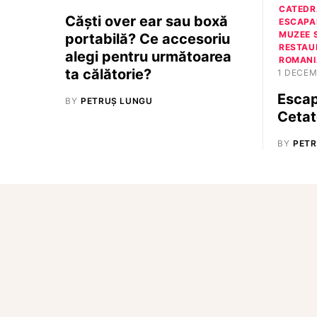
CATEDRA
Căști over ear sau boxă
ESCAPA
MUZEE 
portabilă? Ce accesoriu
RESTAU
alegi pentru următoarea
ROMANI
ta călătorie?
1 DECEM
Escap
BY
PETRUȘ LUNGU
Cetat
BY
PETR