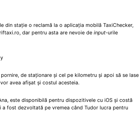
e din stație o reclamă la o aplicația mobilă TaxiChecker,
ariftaxi.ro, dar pentru asta are nevoie de
input
-urile
ay
pornire, de staționare și cel pe kilometru și apoi să se lase
 vor avea afișat și costul acesteia.
na, este disponibilă pentru dispozitivele cu iOS și costă
și a fost dezvoltată pe vremea când Tudor lucra pentru