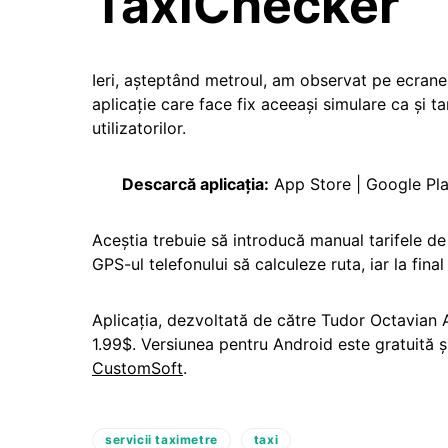
TaxiChecker
Ieri, așteptând metroul, am observat pe ecranel
aplicaţie care face fix aceeași simulare ca și t
utilizatorilor.
Descarcă aplicația:
App Store | Google Pl
Aceștia trebuie să introducă manual tarifele de 
GPS-ul telefonului să calculeze ruta, iar la final
Aplicația, dezvoltată de către Tudor Octavian A
1.99$. Versiunea pentru Android este gratuită 
CustomSoft
.
servicii taximetre
taxi