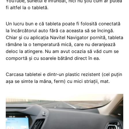
YouTube, sunetul e înfundat, nici nu știu cum ar putea
fi altfel la o tabletă.
Un lucru bun e că tableta poate fi folosită conectată
la încărcătorul auto fără ca aceasta să se încingă.
Chiar și cu aplicația Navitel Navigator pornită, tableta
rămâne la o temperatură mică, care nu deranjează
deloc la atingere. Nu am avut ocazia să văd cum se
comportă și cu soarele bătând direct în ea.
Carcasa tabletei e dintr-un plastic rezistent (cel puțin
așa se simte la mâna, ferm) cu mici striații, mat.