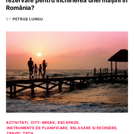
rezervare pentru închirierea unei mașini în
România?
BY
PETRUȘ LUNGU
ACTIVITATI
CITY-BREAK
ESCAPADE
INSTRUMENTE DE PLANIFICARE
RELAXARE SI RECREERE
TRAVEL TECH