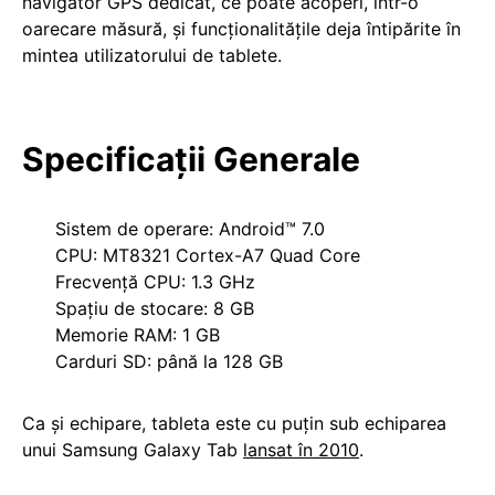
navigator GPS dedicat, ce poate acoperi, într-o
oarecare măsură, și funcționalitățile deja întipărite în
mintea utilizatorului de tablete.
Specificații Generale
Sistem de operare: Android™ 7.0
CPU: MT8321 Cortex-A7 Quad Core
Frecvență CPU: 1.3 GHz
Spațiu de stocare: 8 GB
Memorie RAM: 1 GB
Carduri SD: până la 128 GB
Ca și echipare, tableta este cu puțin sub echiparea
unui Samsung Galaxy Tab
lansat în 2010
.