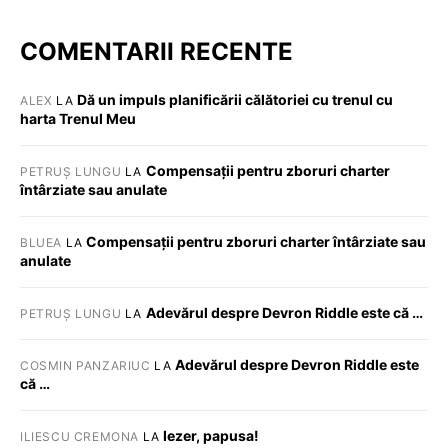
COMENTARII RECENTE
Dă un impuls planificării călătoriei cu trenul cu
ALEX
LA
harta Trenul Meu
Compensații pentru zboruri charter
PETRUȘ LUNGU
LA
întârziate sau anulate
Compensații pentru zboruri charter întârziate sau
BLUEA
LA
anulate
Adevărul despre Devron Riddle este că …
PETRUȘ LUNGU
LA
Adevărul despre Devron Riddle este
COSMIN PANZARIUC
LA
că …
Iezer, papusa!
ILIESCU CREMONA
LA