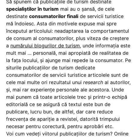
Să spunem că publicațiile de turism destinate
specialiştilor în turism
mai au o şansă, de cele
destinate
consumatorilor finali
de servicii turistice
mă îndoiesc. Asta din motivele expuse mai spre
începutul articolului: neadaptarea la comportamentul
de consum al consumatorilor, plus viteza de creştere
a
numărului blogurilor de turism
, unde informaţia este
mult mai … personală, mai apropiată de realitatea de
la faţa locului, și ajunge mai repede la consumator. Pe
siturile publicaţiilor de turism dedicate
consumatorilor de servicii turistice articolele sunt de
cele mai multe ori rezultatul unui
research
al autorilor,
şi, mai rar experienţe personale ale acestora. Unde
mai punem că toate articolele trec și printr-o echipă
editorială ce se asigură că textul este bun de
publicare, lucru bun, de altfel, dar care reduce
frecvența de apariție a revistei, datorită trimpului
necesar pentru corectură, pentru aprobări etc.
Voi cum vedeți viitorul publicațiilor de turism? Online