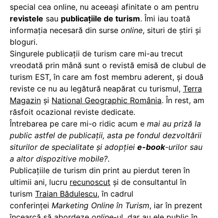
special cea online, nu aceeaşi afinitate o am pentru
revistele
sau
publicaţiile de turism
. Îmi iau toată
informaţia necesară din surse
online
, situri de ştiri şi
bloguri.
Singurele publicaţii de turism care mi-au trecut
vreodată prin mână sunt o revistă emisă de clubul de
turism EST, în care am fost membru aderent, şi două
reviste ce nu au legătură neapărat cu turismul,
Terra
Magazin
şi
National Geographic România
. În rest, am
răsfoit ocazional reviste dedicate.
Întrebarea pe care mi-o ridic acum e
mai au priză la
public astfel de publicaţii, asta pe fondul dezvoltării
siturilor de specialitate şi adopţiei
e-book
-urilor sau
a altor dispozitive mobile?
.
Publicaţiile de turism din print au pierdut teren în
ultimii ani, lucru
recunoscut
şi de consultantul în
turism
Traian Bădulescu
, în cadrul
conferinţei
Marketing Online în Turism
, iar în prezent
încearcă să abordeze
online
-ul, dar au ele public în