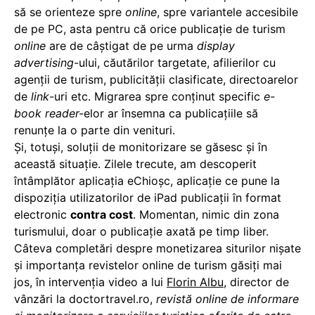
să se orienteze spre
online
, spre variantele accesibile
de pe PC, asta pentru că orice publicație de turism
online
are de câștigat de pe urma
display
advertising
-ului, căutărilor targetate, afilierilor cu
agenții de turism, publicității clasificate, directoarelor
de
link
-uri etc. Migrarea spre conținut specific
e-
book reader-
elor ar însemna ca publicațiile să
renunțe la o parte din venituri.
Și, totuși, soluții de monitorizare se găsesc și în
această situație. Zilele trecute, am descoperit
întâmplător aplicaţia eChioşc, aplicaţie ce pune la
dispoziţia utilizatorilor de iPad publicaţii în format
electronic
contra cost
. Momentan, nimic din zona
turismului, doar o publicaţie axată pe timp liber.
Câteva completări despre monetizarea siturilor nișate
și importanța revistelor online de turism găsiți mai
jos, în intervenția video a lui
Florin Albu
, director de
vânzări la doctortravel.ro,
revistă online de informare