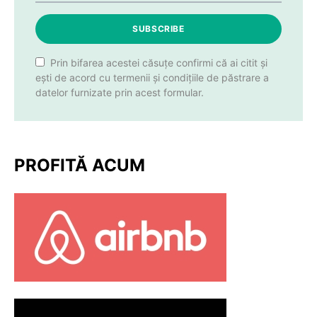
SUBSCRIBE
Prin bifarea acestei căsuțe confirmi că ai citit și
ești de acord cu termenii și condițiile de păstrare a
datelor furnizate prin acest formular.
PROFITĂ ACUM