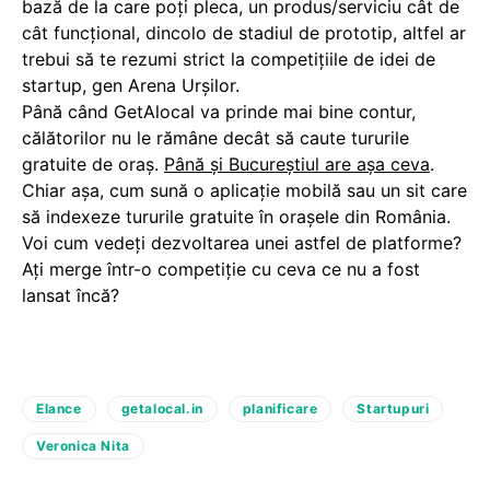
bază de la care poţi pleca, un produs/serviciu cât de
cât funcţional, dincolo de stadiul de prototip, altfel ar
trebui să te rezumi strict la competiţiile de idei de
startup, gen Arena Urşilor.
Până când GetAlocal va prinde mai bine contur,
călătorilor nu le rămâne decât să caute tururile
gratuite de oraş.
Până şi Bucureştiul are aşa ceva
.
Chiar aşa, cum sună o aplicaţie mobilă sau un sit care
să indexeze tururile gratuite în oraşele din România.
Voi cum vedeţi dezvoltarea unei astfel de platforme?
Aţi merge într-o competiţie cu ceva ce nu a fost
lansat încă?
Elance
getalocal.in
planificare
Startupuri
Veronica Nita