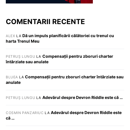
COMENTARII RECENTE
Dă un impuls planificării călătoriei cu trenul cu
ALEX
LA
harta Trenul Meu
Compensații pentru zboruri charter
PETRUȘ LUNGU
LA
întârziate sau anulate
Compensații pentru zboruri charter întârziate sau
BLUEA
LA
anulate
Adevărul despre Devron Riddle este că …
PETRUȘ LUNGU
LA
Adevărul despre Devron Riddle este
COSMIN PANZARIUC
LA
că …