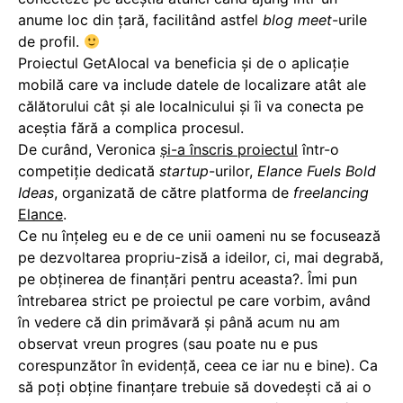
anume loc din ţară, facilitând astfel
blog meet
-urile
de profil.
Proiectul GetAlocal va beneficia şi de o aplicaţie
mobilă care va include datele de localizare atât ale
călătorului cât şi ale localnicului şi îi va conecta pe
aceştia fără a complica procesul.
De curând, Veronica
şi-a înscris proiectul
într-o
competiţie dedicată
startup
-urilor,
Elance Fuels Bold
Ideas
, organizată de către platforma de
freelancing
Elance
.
Ce nu înţeleg eu e de ce unii oameni nu se focusează
pe dezvoltarea propriu-zisă a ideilor, ci, mai degrabă,
pe obţinerea de finanţări pentru aceasta?. Îmi pun
întrebarea strict pe proiectul pe care vorbim, având
în vedere că din primăvară şi până acum nu am
observat vreun progres (sau poate nu e pus
corespunzător în evidenţă, ceea ce iar nu e bine). Ca
să poţi obţine finanţare trebuie să dovedeşti că ai o