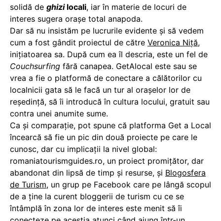
solidă de
ghizi
locali
, iar în materie de locuri de
interes sugera oraşe total anapoda.
Dar să nu insistăm pe lucrurile evidente şi să vedem
cum a fost gândit proiectul de către
Veronica Niţă
,
iniţiatoarea sa. După cum ea îl descria, este un fel de
Couchsurfing
fără canapea. GetAlocal este sau se
vrea a fie o platformă de conectare a călătorilor cu
localnicii gata să le facă un tur al oraşelor lor de
reşedinţă, să îi introducă în cultura locului, gratuit sau
contra unei anumite sume.
Ca şi comparaţie, pot spune că platforma Get a Local
încearcă să fie un pic din două proiecte pe care le
cunosc, dar cu implicaţii la nivel global:
romaniatourismguides.ro, un proiect promiţător, dar
abandonat din lipsă de timp şi resurse, şi
Blogosfera
de Turism
, un grup pe Facebook care pe lângă scopul
de a ţine la curent bloggerii de turism cu ce se
întâmplă în zona lor de interes este menit să îi
conecteze pe aceştia atunci când ajung într-un