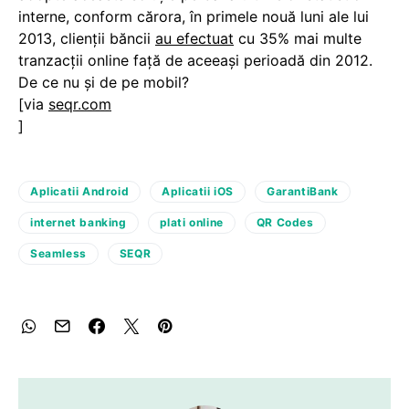
interne, conform cărora, în primele nouă luni ale lui
2013, clienții băncii
au efectuat
cu 35% mai multe
tranzacții online față de aceeași perioadă din 2012.
De ce nu și de pe mobil?
[via
seqr.com
]
Aplicatii Android
Aplicatii iOS
GarantiBank
internet banking
plati online
QR Codes
Seamless
SEQR