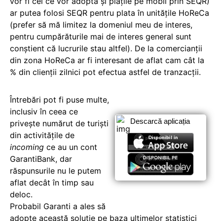
vor fi cei ce vor adopta și plățile pe mobil prin SEQR)
ar putea folosi SEQR pentru plata în unitățile HoReCa
(prefer să mă limitez la domeniul meu de interes,
pentru cumpărăturile mai de interes general sunt
conștient că lucrurile stau altfel). De la comercianții
din zona HoReCa ar fi interesant de aflat cam cât la
% din clienții zilnici pot efectua astfel de tranzacții.
Întrebări pot fi puse multe,
inclusiv în ceea ce
Descarcă aplicația
privește numărut de turiști
din activitățile de
incoming
ce au un cont
GarantiBank, dar
răspunsurile nu le putem
aflat decât în timp sau
deloc.
Probabil Garanti a ales să
adopte această soluție pe baza ultimelor statistici