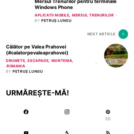
Mersul Trenurilor pentru terminale
Windows Phone
APLICATII MOBILE
MERSUL TRENURILOR
BY
PETRUȘ LUNGU
NEXT ARTICLE
Călător pe Valea Prahovei
(#calatorpevaleaprahovei)
DRUMETII
ESCAPADE
MUNTENIA
ROMANIA
BY
PETRUȘ LUNGU
URMĂREȘTE-MĂ!
50