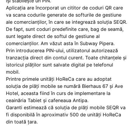
îşi stabileşte un PIN.
Aplicaţia are încorporat un cititor de coduri QR care
va scana codurile generate de softurile de gestiune
ale comercianţilor, în care se integrează soluţia SEQR.
De fapt, sunt coduri predefinite care, bag de seamă,
sunt legate direct de softul de gestiune al
comercianților. Am văzut asta în Subway Pipera.
Prin introducerea PIN-ului, utilizatorul autorizează
tranzacţia direct din contul curent. Toate chitanţele şi
istoricul plăţilor sunt salvate digital pe telefonul
mobil.
Printre primele unităţi HoReCa care au adoptat
soluţia de plăţi mobile se numără Bierhaus 67 şi Ave
Hotel, aceasta fiind în curs de implementare la
ceainăria Tabiet şi cafeneaua Antipa.
Garanti estimează că soluţia de plăţi mobile SEQR va
fi disponibilă în aproximativ 500 de unităţi HoReCa
din toată ţara.