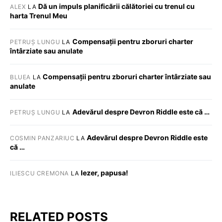
Dă un impuls planificării călătoriei cu trenul cu
ALEX
LA
harta Trenul Meu
Compensații pentru zboruri charter
PETRUȘ LUNGU
LA
întârziate sau anulate
Compensații pentru zboruri charter întârziate sau
BLUEA
LA
anulate
Adevărul despre Devron Riddle este că …
PETRUȘ LUNGU
LA
Adevărul despre Devron Riddle este
COSMIN PANZARIUC
LA
că …
Iezer, papusa!
ILIESCU CREMONA
LA
RELATED POSTS