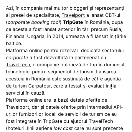
Azi, în compania mai multor bloggeri și reprezentanți
ai presei de specialitate,
Travelport
a lansat CBT-ul
(
corporate booking tool
)
TripGate
în România, după
ce acesta a fost lansat anterior în țări precum Rusia,
Finlanda, Ungaria. În 2014, urmează a fi lansat în țările
baltice.
Platforma online pentru rezervări dedicată sectorului
corporate
a fost dezvoltată în parteneriat cu
TravelTech
, o companie poloneză de top în domeniul
tehnologiei pentru segmentul de turism. Lansarea
acesteia în România este susținută de către agenția
de turism
Carpatour
, care a testat și evaluat inițial
serviciul în cauză.
Platforma online are la bază datele oferite de
Travelport, dar și datele oferite prin intermediul API-
urilor furnizorilor locali de servicii de turism ce au
fost integrate în TripGate cu ajutorul TravelTech
(hoteluri, linii aeriene
low cost
care nu sunt prezente