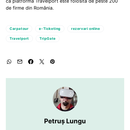
că platforma Travelport este folosită de peste 200
de firme din România.
Carpatour
e-Ticketing
rezervari online
Travelport
TripGate
Petruș Lungu