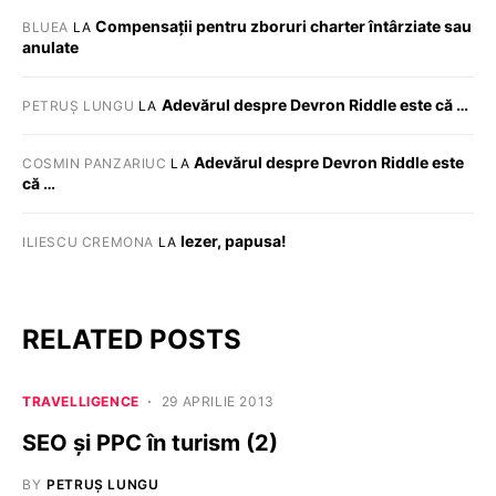
Compensații pentru zboruri charter întârziate sau
BLUEA
LA
anulate
Adevărul despre Devron Riddle este că …
PETRUȘ LUNGU
LA
Adevărul despre Devron Riddle este
COSMIN PANZARIUC
LA
că …
Iezer, papusa!
ILIESCU CREMONA
LA
RELATED POSTS
TRAVELLIGENCE
29 APRILIE 2013
SEO şi PPC în turism (2)
BY
PETRUȘ LUNGU