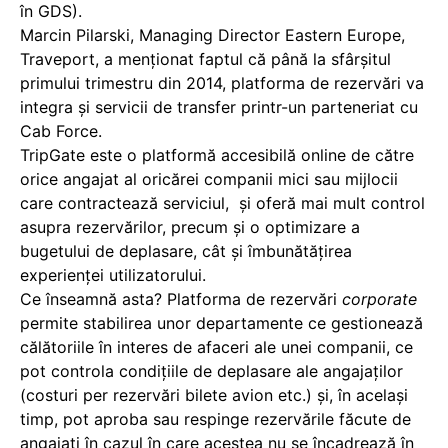
în GDS).
Marcin Pilarski, Managing Director Eastern Europe,
Traveport, a menționat faptul că până la sfârșitul
primului trimestru din 2014, platforma de rezervări va
integra și servicii de transfer printr-un parteneriat cu
Cab Force.
TripGate este o platformă accesibilă online de către
orice angajat al oricărei companii mici sau mijlocii
care contractează serviciul, și oferă mai mult control
asupra rezervărilor, precum și o optimizare a
bugetului de deplasare, cât și îmbunătățirea
experienței utilizatorului.
Ce înseamnă asta? Platforma de rezervări
corporate
permite stabilirea unor departamente ce gestionează
călătoriile în interes de afaceri ale unei companii, ce
pot controla condițiile de deplasare ale angajaților
(costuri per rezervări bilete avion etc.) și, în același
timp, pot aproba sau respinge rezervările făcute de
angajați în cazul în care acestea nu se încadrează în