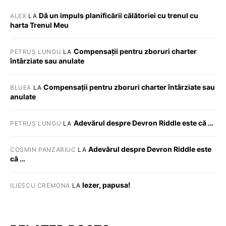
Dă un impuls planificării călătoriei cu trenul cu
ALEX
LA
harta Trenul Meu
Compensații pentru zboruri charter
PETRUȘ LUNGU
LA
întârziate sau anulate
Compensații pentru zboruri charter întârziate sau
BLUEA
LA
anulate
Adevărul despre Devron Riddle este că …
PETRUȘ LUNGU
LA
Adevărul despre Devron Riddle este
COSMIN PANZARIUC
LA
că …
Iezer, papusa!
ILIESCU CREMONA
LA