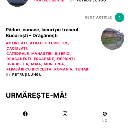
TRAVELLIGENCE
BY
PETRUȘ LUNGU
NEXT ARTICLE
Păduri, conace, lacuri pe traseul
București - Drăgănești
ACTIVITATI
ATRACTII TURISTICE
CACIULATI
CATEDRALE, MANASTIRI, BISERICI
DRAGANESTI
ESCAPADE
FIERBINTI
GRADISTEA
MAIA
MUNTENIA
PLIMBĂRI CU BICICLETA
ROMANIA
TUNARI
BY
PETRUȘ LUNGU
URMĂREȘTE-MĂ!
50