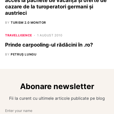
acces la pachete de vacanță și oferte de
cazare de la turoperatori germani și
austrieci
BY
TURISM 2.0 MONITOR
TRAVELLIGENCE
1 AUGUST 2010
Prinde carpooling-ul rădăcini în .ro?
BY
PETRUȘ LUNGU
Abonare newsletter
Fii la curent cu ultimele articole publicate pe blog