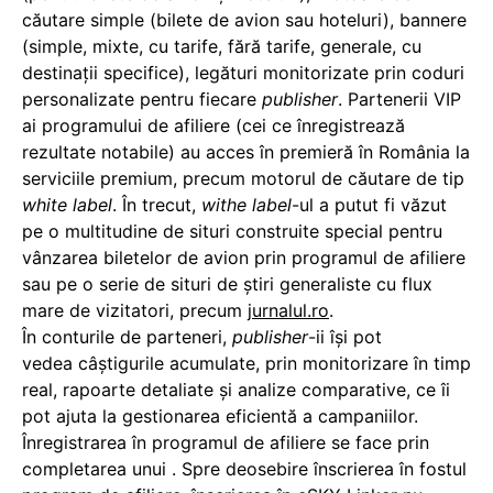
căutare simple (bilete de avion sau hoteluri), bannere
(simple, mixte, cu tarife, fără tarife, generale, cu
destinații specifice), legături monitorizate prin coduri
personalizate pentru fiecare
publisher
. Partenerii VIP
ai programului de afiliere (cei ce înregistrează
rezultate notabile) au acces în premieră în România la
serviciile premium, precum motorul de căutare de tip
white label
. În trecut,
withe label
-ul a putut fi văzut
pe o multitudine de situri construite special pentru
vânzarea biletelor de avion prin programul de afiliere
sau pe o serie de situri de știri generaliste cu flux
mare de vizitatori, precum
jurnalul.ro
.
În conturile de parteneri,
publisher
-ii își pot
vedea câștigurile acumulate, prin monitorizare în timp
real, rapoarte detaliate și analize comparative, ce îi
pot ajuta la gestionarea eficientă a campaniilor.
Înregistrarea în programul de afiliere se face prin
completarea unui . Spre deosebire înscrierea în fostul