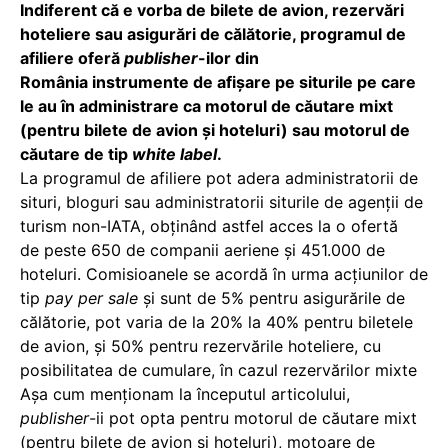
Indiferent că e vorba de bilete de avion, rezervări
hoteliere sau asigurări de călătorie, programul de
afiliere oferă
publisher
-ilor din
România instrumente de afișare pe siturile pe care
le au în administrare ca motorul de căutare mixt
(pentru bilete de avion și hoteluri) sau motorul de
căutare de tip
white label
.
La programul de afiliere pot adera administratorii de
situri, bloguri sau administratorii siturile de agenții de
turism non-IATA, obținând astfel acces la o ofertă
de peste 650 de companii aeriene și 451.000 de
hoteluri. Comisioanele se acordă în urma acțiunilor de
tip
pay per sale
și sunt de 5% pentru asigurările de
călătorie, pot varia de la 20% la 40% pentru biletele
de avion, și 50% pentru rezervările hoteliere, cu
posibilitatea de cumulare, în cazul rezervărilor mixte
Așa cum menționam la începutul articolului,
publisher
-ii pot opta pentru motorul de căutare mixt
(pentru bilete de avion și hoteluri), motoare de