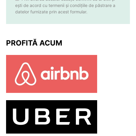
ești de acord cu termenii și condițiile de păstrare a
datelor furnizate prin acest formular.
PROFITĂ ACUM