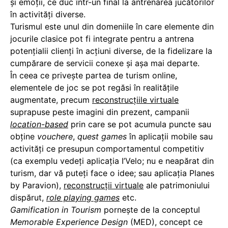
și emoții, ce duc într-un final la antrenarea jucătorilor
în activități diverse.
Turismul este unul din domeniile în care elemente din
jocurile clasice pot fi integrate pentru a antrena
potențialii clienți în acțiuni diverse, de la fidelizare la
cumpărare de servicii conexe și așa mai departe.
În ceea ce privește partea de turism online,
elementele de joc se pot regăsi în realitățile
augmentate, precum
reconstrucțiile virtuale
suprapuse peste imagini din prezent, campanii
location-based
prin care se pot acumula puncte sau
obține
vouchere
,
quest games
în aplicații mobile sau
activități ce presupun comportamentul competitiv
(ca exemplu vedeți aplicația I’Velo; nu e neapărat din
turism, dar vă puteți face o idee; sau aplicația Planes
by Paravion),
reconstrucții virtuale
ale patrimoniului
dispărut,
role playing games
etc.
Gamification in Tourism
pornește de la conceptul
Memorable Experience Design
(MED), concept ce