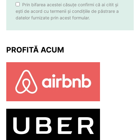
Prin bifarea acestei căsuțe confirmi că ai citit și
ești de acord cu termenii și condițiile de păstrare a
datelor furnizate prin acest formular.
PROFITĂ ACUM