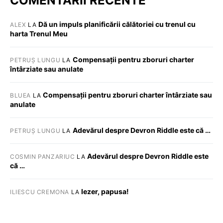
COMENTARII RECENTE
Dă un impuls planificării călătoriei cu trenul cu
ALEX
LA
harta Trenul Meu
Compensații pentru zboruri charter
PETRUȘ LUNGU
LA
întârziate sau anulate
Compensații pentru zboruri charter întârziate sau
BLUEA
LA
anulate
Adevărul despre Devron Riddle este că …
PETRUȘ LUNGU
LA
Adevărul despre Devron Riddle este
COSMIN PANZARIUC
LA
că …
Iezer, papusa!
ILIESCU CREMONA
LA