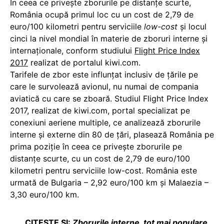
În ceea ce priveşte zborurile pe distanţe scurte,
România ocupă primul loc cu un cost de 2,79 de
euro/100 kilometri pentru serviciile
low-cost
şi locul
cinci la nivel mondial în materie de zboruri interne şi
internaţionale, conform studiului
Flight Price Index
2017
realizat de portalul kiwi.com.
Tarifele de zbor este influnțat inclusiv de țările pe
care le survolează avionul, nu numai de compania
aviatică cu care se zboară. Studiul Flight Price Index
2017, realizat de kiwi.com, portal specializat pe
conexiuni aeriene multiple, ce analizează zborurile
interne şi externe din 80 de ţări, plasează România pe
prima poziţie în ceea ce priveşte zborurile pe
distanţe scurte, cu un cost de 2,79 de euro/100
kilometri pentru serviciile low-cost. România este
urmată de Bulgaria – 2,92 euro/100 km şi Malaezia –
3,30 euro/100 km.
CITEȘTE ȘI:
Zborurile interne, tot mai populare