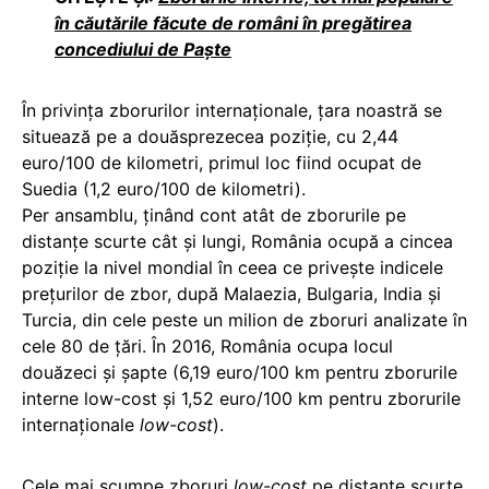
în căutările făcute de români în pregătirea
concediului de Paște
În privința zborurilor internaţionale, ţara noastră se
situează pe a douăsprezecea poziţie, cu 2,44
euro/100 de kilometri, primul loc fiind ocupat de
Suedia (1,2 euro/100 de kilometri).
Per ansamblu, ţinând cont atât de zborurile pe
distanţe scurte cât şi lungi, România ocupă a cincea
poziţie la nivel mondial în ceea ce priveşte indicele
preţurilor de zbor, după Malaezia, Bulgaria, India şi
Turcia, din cele peste un milion de zboruri analizate în
cele 80 de ţări. În 2016, România ocupa locul
douăzeci şi şapte (6,19 euro/100 km pentru zborurile
interne low-cost şi 1,52 euro/100 km pentru zborurile
internaţionale
low-cost
).
Cele mai scumpe zboruri
low-cost
pe distanţe scurte