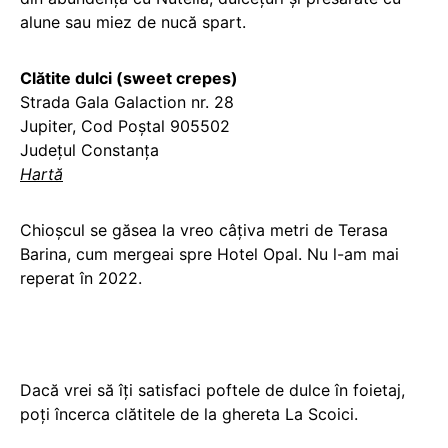
alune sau miez de nucă spart.
Clătite dulci (sweet crepes)
Strada Gala Galaction nr. 28
Jupiter, Cod Poștal 905502
Județul Constanța
Hartă
Chioșcul se găsea la vreo câțiva metri de Terasa
Barina, cum mergeai spre Hotel Opal. Nu l-am mai
reperat în 2022.
Dacă vrei să îți satisfaci poftele de dulce în foietaj,
poți încerca clătitele de la ghereta La Scoici.