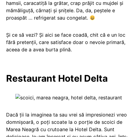
hamsii, caracatiță la grătar, crap prăjit cu mujdei și
mămăliguță, cârnați și șnițele. Da, da, peștele e
proaspăt … refrigerat sau congelat.
Și ce să vezi? Și aici se face coadă, chit că e un loc
fără pretenții, care satisface doar o nevoie primară,
aceea de a avea burta plină.
Restaurant Hotel Delta
Dacă ții la imaginea ta sau vrei să impresionezi vreo
domnișoară, o poți scoate la o porție de scoici de
Marea Neagră cu crutoane la Hotel Delta. Sunt
delicioase, le-am încercat și eu acum câțiva ani, într-