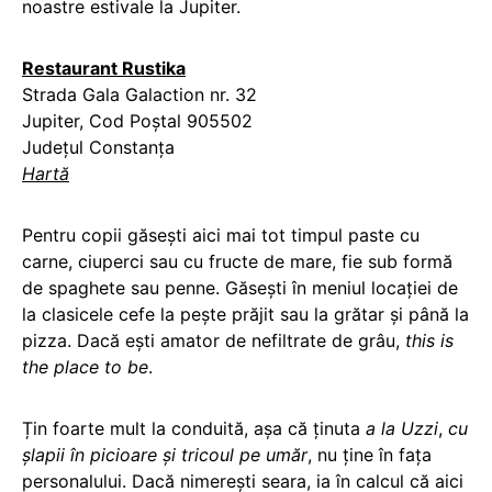
noastre estivale la Jupiter.
Restaurant Rustika
Strada Gala Galaction nr. 32
Jupiter, Cod Poștal 905502
Județul Constanța
Hartă
Pentru copii găsești aici mai tot timpul paste cu
carne, ciuperci sau cu fructe de mare, fie sub formă
de spaghete sau penne. Găsești în meniul locației de
la clasicele cefe la pește prăjit sau la grătar și până la
pizza. Dacă ești amator de nefiltrate de grâu,
this is
the place to be
.
Țin foarte mult la conduită, așa că ținuta
a la Uzzi
,
cu
șlapii în picioare și tricoul pe umăr
, nu ține în fața
personalului. Dacă nimerești seara, ia în calcul că aici