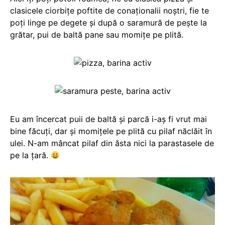
clasicele ciorbițe poftite de conaționalii noștri, fie te
poți linge pe degete și după o saramură de pește la
grătar, pui de baltă pane sau momițe pe plită.
Eu am încercat puii de baltă și parcă i-aș fi vrut mai
bine făcuți, dar și momițele pe plită cu pilaf năclăit în
ulei. N-am mâncat pilaf din ăsta nici la parastasele de
pe la țară.