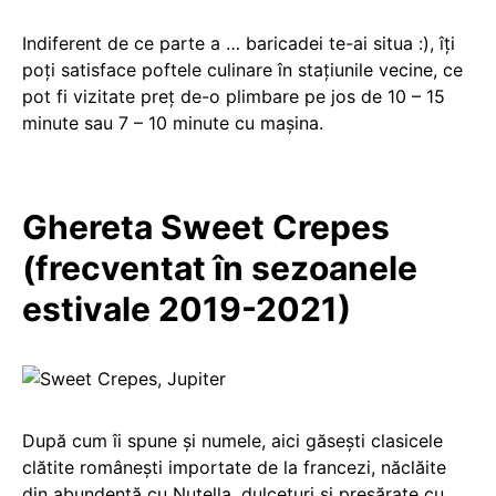
Indiferent de ce parte a … baricadei te-ai situa :), îți
poți satisface poftele culinare în stațiunile vecine, ce
pot fi vizitate preț de-o plimbare pe jos de 10 – 15
minute sau 7 – 10 minute cu mașina.
Ghereta Sweet Crepes
(frecventat în sezoanele
estivale 2019-2021)
După cum îi spune și numele, aici găsești clasicele
clătite românești importate de la francezi, năclăite
din abundență cu Nutella, dulcețuri și presărate cu