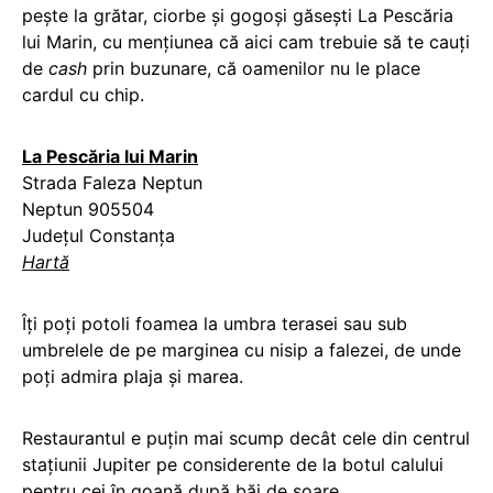
pește la grătar, ciorbe și gogoși găsești La Pescăria
lui Marin, cu mențiunea că aici cam trebuie să te cauți
de
cash
prin buzunare, că oamenilor nu le place
cardul cu chip.
La Pescăria lui Marin
Strada Faleza Neptun
Neptun 905504
Județul Constanța
Hartă
Îți poți potoli foamea la umbra terasei sau sub
umbrelele de pe marginea cu nisip a falezei, de unde
poți admira plaja și marea.
Restaurantul e puțin mai scump decât cele din centrul
stațiunii Jupiter pe considerente de la botul calului
pentru cei în goană după băi de soare.