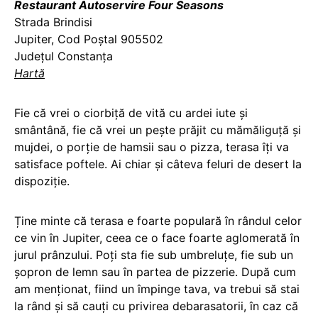
Restaurant Autoservire Four Seasons
Strada Brindisi
Jupiter, Cod Poștal 905502
Județul Constanța
Hartă
Fie că vrei o ciorbiță de vită cu ardei iute și
smântână, fie că vrei un pește prăjit cu mămăliguță și
mujdei, o porție de hamsii sau o pizza, terasa îți va
satisface poftele. Ai chiar și câteva feluri de desert la
dispoziție.
Ține minte că terasa e foarte populară în rândul celor
ce vin în Jupiter, ceea ce o face foarte aglomerată în
jurul prânzului. Poți sta fie sub umbreluțe, fie sub un
șopron de lemn sau în partea de pizzerie. După cum
am menționat, fiind un împinge tava, va trebui să stai
la rând și să cauți cu privirea debarasatorii, în caz că