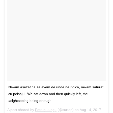
Ne-am așezat ca să avem de unde ne ridica, ne-am săturat
cu peisajul. We sat down and then quickly left, the
#sightseeing being enough.
A post shared by
Petruş Lungu
(@surtep) on
Aug 14, 2017 at 3:54am PDT