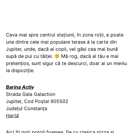
Ceva mai spre centrul stațiunii, în zona roții, e poate
una dintre cele mai populare terase à la carte din
Jupiter, unde, dacă ai copii, vei găsi cea mai bună
supă de pui cu tăiței.
Mă rog, dacă al tău e mai
pretențios, sunt sigur că te descurci, doar ai un meniu
la dispoziție.
Barina Activ
Strada Gala Galaction
Jupiter, Cod Poștal 905502
Județul Constanța
Hartă
Aici îți poți potoli foamea, fie cu clasica pizza și