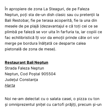
În apropiere de zona La Steaguri, de pe Faleza
Neptun, poți sta de-un dish clasic sau cu pretenții la
Bali Restobar, fie pe terasa acoperită, fie la una din
mesele de pe plajă (dezavantajul e că toți cei ce se
plimbă pe faleză se vor uita în farfuria ta, iar copiii ce
fac echilibristică îți vor da emoții prinde câte ori vor
merge pe bordura înălțată ce desparte calea
pietonală de zona de mese).
Restaurant
Bali Neptun
Strada Faleza Neptun
Neptun, Cod Poștal 905504
Județul Constanța
Harta
Noi ne-am delectat cu o salata casei, o pizza cu ton
și omniprezentul șnițel cu cartofi prăjiți, precum și-un