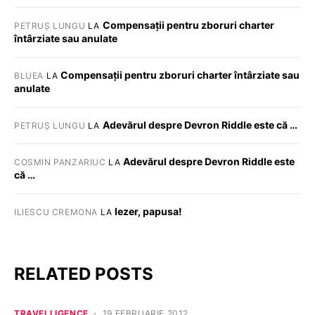
Compensații pentru zboruri charter
PETRUȘ LUNGU
LA
întârziate sau anulate
Compensații pentru zboruri charter întârziate sau
BLUEA
LA
anulate
Adevărul despre Devron Riddle este că …
PETRUȘ LUNGU
LA
Adevărul despre Devron Riddle este
COSMIN PANZARIUC
LA
că …
Iezer, papusa!
ILIESCU CREMONA
LA
RELATED POSTS
TRAVELLIGENCE
19 FEBRUARIE 2012