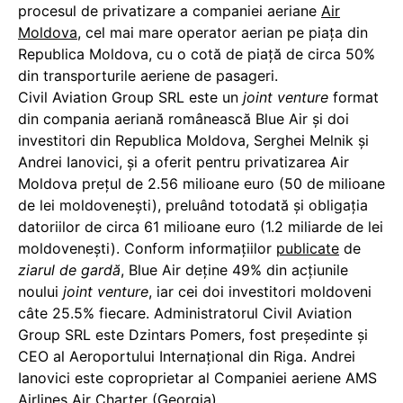
procesul de privatizare a companiei aeriane
Air
Moldova
, cel mai mare operator aerian pe piaţa din
Republica Moldova, cu o cotă de piață de circa 50%
din transporturile aeriene de pasageri.
Civil Aviation Group SRL este un
joint venture
format
din compania aeriană românească Blue Air și doi
investitori din Republica Moldova, Serghei Melnik și
Andrei Ianovici, și a oferit pentru privatizarea Air
Moldova prețul de 2.56 milioane euro (50 de milioane
de lei moldovenești), preluând totodată și obligația
datoriilor de circa 61 milioane euro (1.2 miliarde de lei
moldovenești). Conform informațiilor
publicate
de
ziarul de gardă
, Blue Air deține 49% din acțiunile
noului
joint venture
, iar cei doi investitori moldoveni
câte 25.5% fiecare. Administratorul Civil Aviation
Group SRL este Dzintars Pomers, fost președinte și
CEO al Aeroportului Internațional din Riga. Andrei
Ianovici este coproprietar al Companiei aeriene AMS
Airlines Air Charter (Georgia).