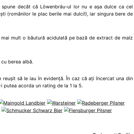
t spune decât că Löwenbräu-ul lor nu e aşa dulce ca cel
i (românilor le plac berile mai dulci!), iar singura bere de
z, mai mult o băutură acidulată pe bază de extract de malz
 cu berea albă.
reuşit să le iau în evidenţă. În caz că aţi încercat una din
-i putea acorda un rating de la 1 la 5.