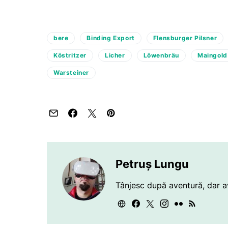
bere
Binding Export
Flensburger Pilsner
Köstritzer
Licher
Löwenbräu
Maingold
Warsteiner
Petruș Lungu
Tânjesc după aventură, dar a