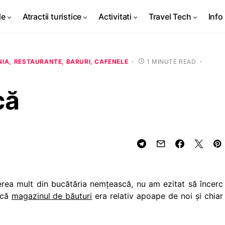
de
Atractii turistice
Activitati
Travel Tech
Info 
NIA
RESTAURANTE, BARURI, CAFENELE
1 MINUTE READ
că
ea mult din bucătăria nemţească, nu am ezitat să încerc
 că
magazinul de băuturi
era relativ apoape de noi şi chiar