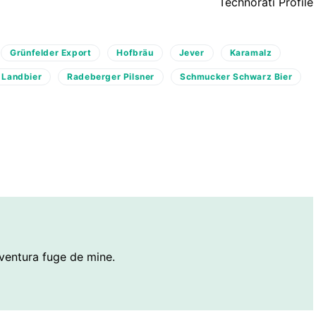
Technorati Profile
Grünfelder Export
Hofbräu
Jever
Karamalz
 Landbier
Radeberger Pilsner
Schmucker Schwarz Bier
ventura fuge de mine.