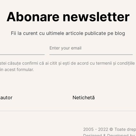
Abonare newsletter
Fii la curent cu ultimele articole publicate pe blog
tei căsuțe confirmi că ai citit și ești de acord cu termenii și condițiil
in acest formular.
autor
Netichetă
2005 - 2022 © Toate dreptu
Designed & Developed b