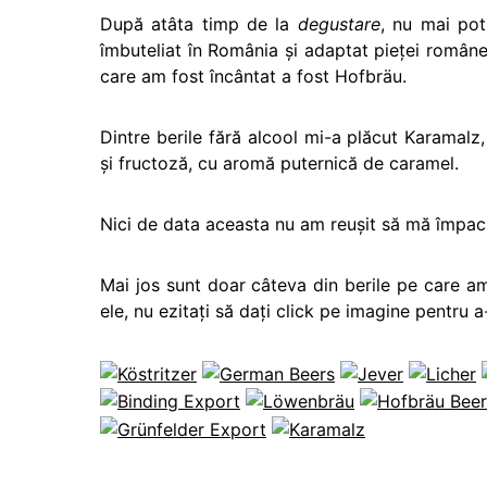
După atâta timp de la
degustare
, nu mai po
îmbuteliat în România şi adaptat pieţei româneşt
care am fost încântat a fost Hofbräu.
Dintre berile fără alcool mi-a plăcut Karamal
şi fructoză, cu aromă puternică de caramel.
Nici de data aceasta nu am reuşit să mă împac
Mai jos sunt doar câteva din berile pe care am 
ele, nu ezitaţi să daţi click pe imagine pentru a