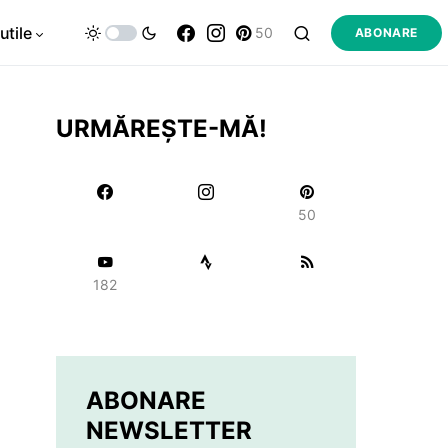
utile
50
ABONARE
URMĂREȘTE-MĂ!
50
182
ABONARE
NEWSLETTER