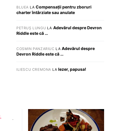
Compensații pentru zboruri
BLUEA
LA
charter întârziate sau anulate
Adevărul despre Devron
PETRUȘ LUNGU
LA
Riddle este că …
Adevărul despre
COSMIN PANZARIUC
LA
Devron Riddle este că …
Iezer, papusa!
ILIESCU CREMONA
LA
E