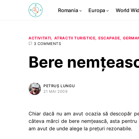
Romania
Europa
World Wi
ACTIVITATI
ATRACTII TURISTICE
ESCAPADE
GERMA
3 COMMENTS
Bere nemţeas
PETRUȘ LUNGU
21 MAI 2009
Chiar dacă nu am avut ocazia să descopăr per
câteva mărci de bere nemţească, asta pentru
am avut de unde alege la preţuri rezonabile.