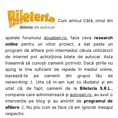
Cum amicul Cătă, omul din
spatele forumului
douaberi.ro
, face ceva
research
online
pentru un viitor proiect, a dat peste un
program de afiliere prin intermediul căruia utilizatorii
de internet pot achiziționa bilete de autocar. Asta
înseamnă să cunoști oamenii potriviți. Dacă știrile nu
ajung la tine suficient de repede în mediul online,
bazează-te pe oamenii din grupul tău de
networking
:). Uite că m-am luat cu lăudatul și am
uitat că, de fapt, oamenii de la
Bileteria S.R.L.
,
compania care administrează și
autogari.ro
, au avut o
intervenție pe blog și au amintit de
programul de
afiliere
:). Nu știu cum se face că am ignorat mesajul
respectiv.