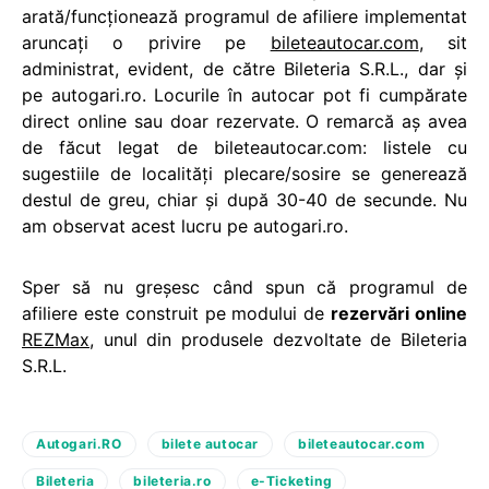
arată/funcționează programul de afiliere implementat
aruncați o privire pe
bileteautocar.com
, sit
administrat, evident, de către Bileteria S.R.L., dar și
pe autogari.ro. Locurile în autocar pot fi cumpărate
direct online sau doar rezervate. O remarcă aș avea
de făcut legat de bileteautocar.com: listele cu
sugestiile de localități plecare/sosire se generează
destul de greu, chiar și după 30-40 de secunde. Nu
am observat acest lucru pe autogari.ro.
Sper să nu greșesc când spun că programul de
afiliere este construit pe modului de
rezervări online
REZMax
, unul din produsele dezvoltate de Bileteria
S.R.L.
Autogari.RO
bilete autocar
bileteautocar.com
Bileteria
bileteria.ro
e-Ticketing