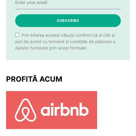
SUBSCRIBE
Prin bifarea acestei căsuțe confirmi că ai citit și
ești de acord cu termenii și condițiile de păstrare a
datelor furnizate prin acest formular.
PROFITĂ ACUM