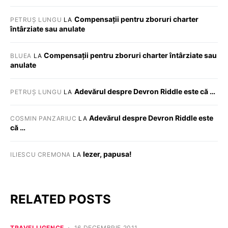
Compensații pentru zboruri charter
PETRUȘ LUNGU
LA
întârziate sau anulate
Compensații pentru zboruri charter întârziate sau
BLUEA
LA
anulate
Adevărul despre Devron Riddle este că …
PETRUȘ LUNGU
LA
Adevărul despre Devron Riddle este
COSMIN PANZARIUC
LA
că …
Iezer, papusa!
ILIESCU CREMONA
LA
RELATED POSTS
TRAVELLIGENCE
16 DECEMBRIE 2011