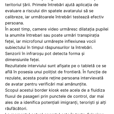
teritoriul ţării. Primele întrebări ajută aplicaţia de
evaluare a riscului din spatele avatarului să se
calibreze, iar următoarele întrebări testează efectiv
persoana.
În acest timp, camere video urmăresc dilatația pupilei
la anumite întrebari sau poate urmări transpirația
feței, iar microfonul urmăreşte inflexiunea vocii
subiectului în timpul răspunsurilor la întrebări.
Senzorii în infraroşu pot detecta forma şi
dimensiunile feţei.
Rezultatele interviului sunt afişate pe o tabletă ce se
află în posesia unui poliţist de frontieră. În funcţie de
rezulate, acesta poate reţine persoana intervievată
de avatar pentru verificări mai amănunţite.
Scopul acestui border kiosk este acela de a fluidiza
fluxul de pasageri prin punctele de control, dar mai
ales de a idenifica potenţiali imigranţi, terorişti şi alţi
răufăcători.