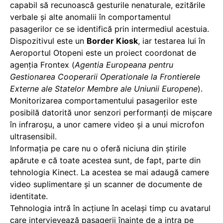
capabil să recunoască gesturile nenaturale, ezitările
verbale şi alte anomalii în comportamentul
pasagerilor ce se identifică prin intermediul acestuia.
Dispozitivul este un
Border Kiosk
, iar testarea lui în
Aeroportul Otopeni este un proiect coordonat de
agenția Frontex (
Agentia Europeana pentru
Gestionarea Cooperarii Operationale la Frontierele
Externe ale Statelor Membre ale Uniunii Europene
).
Monitorizarea comportamentului pasagerilor este
posibilă datorită unor senzori performanţi de mişcare
în infraroșu, a unor camere video şi a unui microfon
ultrasensibil.
Informația pe care nu o oferă niciuna din știrile
apărute e că toate acestea sunt, de fapt, parte din
tehnologia Kinect. La acestea se mai adaugă camere
video suplimentare și un scanner de documente de
identitate.
Tehnologia intră în acţiune în acelaşi timp cu avatarul
care intervievează pasagerii înainte de a intra pe