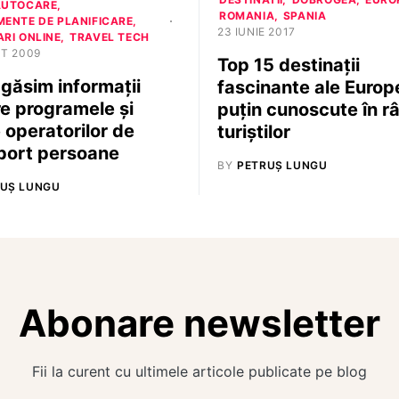
AUTOCARE
ROMANIA
SPANIA
MENTE DE PLANIFICARE
23 IUNIE 2017
RI ONLINE
TRAVEL TECH
T 2009
Top 15 destinații
găsim informaţii
fascinante ale Europ
e programele şi
puțin cunoscute în r
e operatorilor de
turiștilor
port persoane
BY
PETRUȘ LUNGU
UȘ LUNGU
Abonare newsletter
Fii la curent cu ultimele articole publicate pe blog