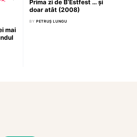
Prima zi de B’Estfest … şi
doar atât (2008)
BY
PETRUȘ LUNGU
ei mai
ândul