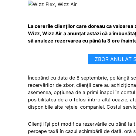
La cererile clienților care doreau ca valoarea z
Wizz, Wizz Air a anunțat astăzi că a îmbunătăţi
să anuleze rezervarea cu până la 3 ore înaint
ZBOR ANULAT SA
Începând cu data de 8 septembrie, pe lângă sch
rezervărilor de zbor, clienţii care au achiziţion
asemenea, opţiunea de a primi înapoi în contu
posibilitatea de a o folosi într-o altă ocazie, a
disponibile alte reţelei companiei. Costul servic
Clienții îşi pot modifica rezervările cu până la 
percepe taxă în cazul schimbării de dată, oră sau