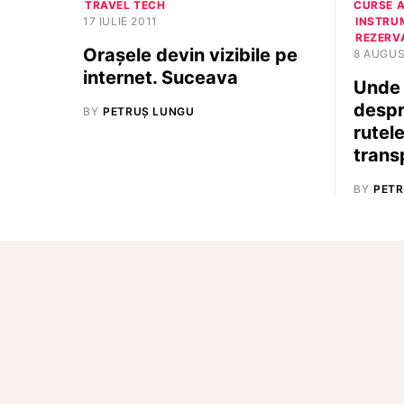
TRAVEL TECH
CURSE 
17 IULIE 2011
INSTRU
REZERVA
Oraşele devin vizibile pe
8 AUGUS
internet. Suceava
Unde 
despr
BY
PETRUȘ LUNGU
rutel
trans
BY
PETR