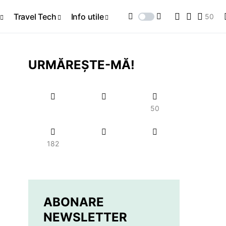
Travel Tech
Info utile
50
URMĂREȘTE-MĂ!
50
182
ABONARE
NEWSLETTER