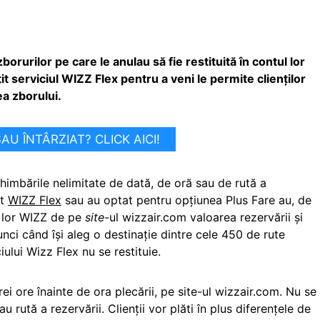
borurilor pe care le anulau să fie restituită în contul lor
t serviciul WIZZ Flex pentru a veni le permite clienţilor
ea zborului.
U ÎNTÂRZIAT? CLICK AICI!
imbările nelimitate de dată, de oră sau de rută a
at
WIZZ Flex
sau au optat pentru opțiunea Plus Fare au, de
l lor WIZZ de pe
site
-ul wizzair.com valoarea rezervării şi
tunci când îşi aleg o destinaţie dintre cele 450 de rute
iului Wizz Flex nu se restituie.
trei ore înainte de ora plecării, pe site-ul wizzair.com. Nu se
 rută a rezervării. Clienții vor plăti în plus diferențele de