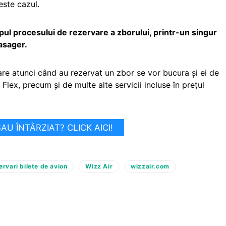
este cazul.
mpul procesului de rezervare a zborului, printr-un singur
asager.
are atunci când au rezervat un zbor se vor bucura și ei de
Flex, precum şi de multe alte servicii incluse în preţul
U ÎNTÂRZIAT? CLICK AICI!
ervari bilete de avion
Wizz Air
wizzair.com