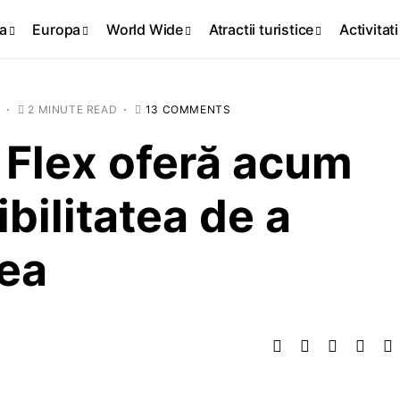
a
Europa
World Wide
Atractii turistice
Activitati
2 MINUTE READ
13 COMMENTS
 Flex oferă acum
ibilitatea de a
rea