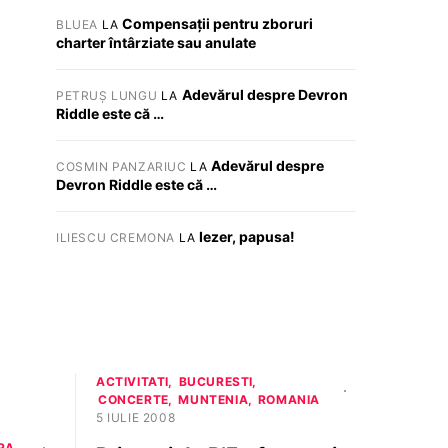
Compensații pentru zboruri
BLUEA
LA
charter întârziate sau anulate
Adevărul despre Devron
PETRUȘ LUNGU
LA
Riddle este că …
Adevărul despre
COSMIN PANZARIUC
LA
Devron Riddle este că …
Iezer, papusa!
ILIESCU CREMONA
LA
ACTIVITATI
BUCURESTI
CONCERTE
MUNTENIA
ROMANIA
5 IULIE 2008
PA