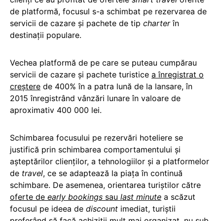
de platformă, focusul s-a schimbat pe rezervarea de
servicii de cazare și pachete de tip
charter
în
destinații populare.
Vechea platformă de pe care se puteau cumpărau
servicii de cazare și pachete turistice
a înregistrat o
creștere
de 400% în a patra lună de la lansare, în
2015 înregistrând vânzări lunare în valoare de
aproximativ 400 000 lei.
Schimbarea focusului pe rezervări hoteliere se
justifică prin schimbarea comportamentului și
așteptărilor clienților, a tehnologiilor și a platformelor
de
travel
, ce se adaptează la piața în continuă
schimbare. De asemenea, orientarea turiștilor către
oferte de
early bookings
sau
last minute
a scăzut
focusul pe ideea de
discount
imediat, turiștii
preferând să facă achiziții mult mai organizat, nu sub