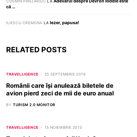
Adevărul despre Devron Riddle este
COSMIN PANZARIUC
LA
că …
Iezer, papusa!
ILIESCU CREMONA
LA
RELATED POSTS
TRAVELLIGENCE
25 SEPTEMBRIE 2019
Românii care îşi anulează biletele de
avion pierd zeci de mii de euro anual
BY
TURISM 2.0 MONITOR
TRAVELLIGENCE
15 NOIEMBRIE 2013