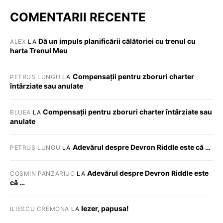
COMENTARII RECENTE
Dă un impuls planificării călătoriei cu trenul cu
ALEX
LA
harta Trenul Meu
Compensații pentru zboruri charter
PETRUȘ LUNGU
LA
întârziate sau anulate
Compensații pentru zboruri charter întârziate sau
BLUEA
LA
anulate
Adevărul despre Devron Riddle este că …
PETRUȘ LUNGU
LA
Adevărul despre Devron Riddle este
COSMIN PANZARIUC
LA
că …
Iezer, papusa!
ILIESCU CREMONA
LA