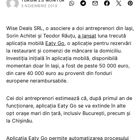
TURISM 2.0 MONITOR
5 NOIEMBRIE 2019
Wise Deals SRL, o asociere a doi antreprenori din Iași,
Sorin Achitei şi Teodor Răuţu,
a lansat
luna trecută
aplicația mobilă
Eaty Go
, o aplicație pentru rezervări
la restaurant şi comenzi de mâncare la domiciliu.
Investiția inițială în aplicația mobilă, disponibilă
momentan doar în Iași, a fost de peste 50 000 euro,
din care 40 000 euro au provenit din fonduri
europene nerambursabile.
Cei doi antreprenori estimează că, după primul an de
funcţionare, aplicația Eaty Go se va extinde în alte
opt oraşe mari din ţară, inclusiv Bucureşti, precum şi
la Chişinău.
Aplicația Eaty Go permite automatizarea procesului