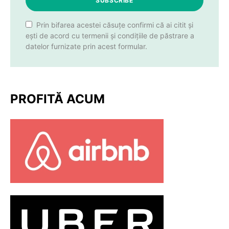
SUBSCRIBE
Prin bifarea acestei căsuțe confirmi că ai citit și
ești de acord cu termenii și condițiile de păstrare a
datelor furnizate prin acest formular.
PROFITĂ ACUM