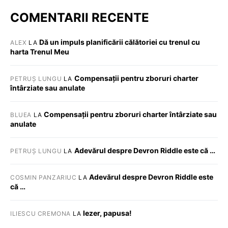
COMENTARII RECENTE
Dă un impuls planificării călătoriei cu trenul cu
ALEX
LA
harta Trenul Meu
Compensații pentru zboruri charter
PETRUȘ LUNGU
LA
întârziate sau anulate
Compensații pentru zboruri charter întârziate sau
BLUEA
LA
anulate
Adevărul despre Devron Riddle este că …
PETRUȘ LUNGU
LA
Adevărul despre Devron Riddle este
COSMIN PANZARIUC
LA
că …
Iezer, papusa!
ILIESCU CREMONA
LA