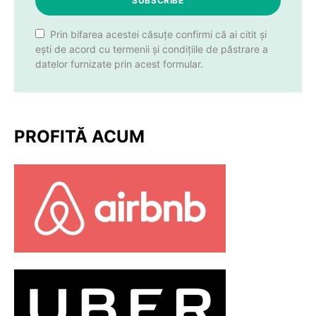
SUBSCRIBE
Prin bifarea acestei căsuțe confirmi că ai citit și
ești de acord cu termenii și condițiile de păstrare a
datelor furnizate prin acest formular.
PROFITĂ ACUM