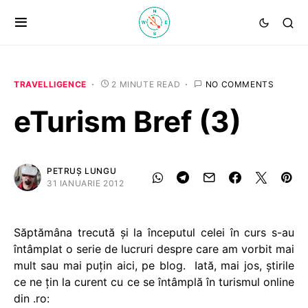
TRAVELLIGENCE
2 MINUTE READ
NO COMMENTS
eTurism Bref (3)
PETRUȘ LUNGU
31 IANUARIE 2012
Săptămâna trecută și la începutul celei în curs s-au
întâmplat o serie de lucruri despre care am vorbit mai
mult sau mai puțin aici, pe blog. Iată, mai jos, știrile
ce ne țin la curent cu ce se întâmplă în turismul online
din .ro: