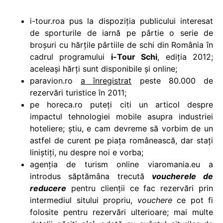
i-tour.roa pus la dispoziția publicului interesat
de sporturile de iarnă pe pârtie o serie de
broșuri cu hărțile pârtiile de schi din România în
cadrul programului
i-Tour Schi
, ediția 2012;
aceleași hărți sunt disponibile și online;
paravion.ro
a înregistrat
peste 80.000 de
rezervări turistice în 2011;
pe horeca.ro puteți citi un articol despre
impactul tehnologiei mobile asupra industriei
hoteliere; știu, e cam devreme să vorbim de un
astfel de curent pe piața românească, dar stați
liniștiți, nu despre noi e vorba;
agenția de turism online viaromania.eu a
introdus săptămâna trecută
voucherele de
reducere
pentru clienții ce fac rezervări prin
intermediul sitului propriu,
vouchere
ce pot fi
folosite pentru rezervări ulterioare; mai multe