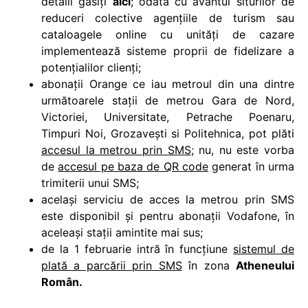
detalii găsiți
aici
; odată cu avântul siturilor de
reduceri colective agențiile de turism sau
cataloagele online cu unități de cazare
implementează sisteme proprii de fidelizare a
potențialilor clienți;
abonații Orange ce iau metroul din una dintre
următoarele stații de metrou Gara de Nord,
Victoriei, Universitate, Petrache Poenaru,
Timpuri Noi, Grozaveşti si Politehnica, pot plăti
accesul la metrou prin SMS
; nu, nu este vorba
de
accesul pe baza de QR code
generat în urma
trimiterii unui SMS;
același serviciu de acces la metrou prin SMS
este disponibil și pentru abonații Vodafone, în
aceleași stații amintite mai sus;
de la 1 februarie intră în funcțiune
sistemul de
plată a parcării prin SMS
în zona
Atheneului
Român.