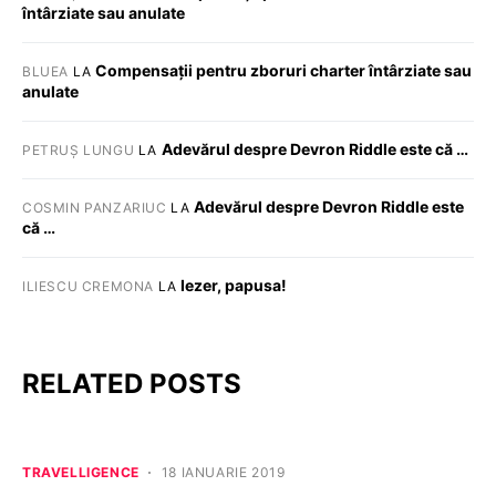
întârziate sau anulate
Compensații pentru zboruri charter întârziate sau
BLUEA
LA
anulate
Adevărul despre Devron Riddle este că …
PETRUȘ LUNGU
LA
Adevărul despre Devron Riddle este
COSMIN PANZARIUC
LA
că …
Iezer, papusa!
ILIESCU CREMONA
LA
RELATED POSTS
TRAVELLIGENCE
18 IANUARIE 2019