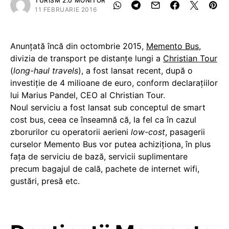
TURISM 2.0 MONITOR
11 FEBRUARIE 2016
Anunțată încă din octombrie 2015,
Memento Bus
,
divizia de transport pe distanțe lungi a
Christian Tour
(
long-haul travels
), a fost lansat recent, după o
investiție de 4 milioane de euro, conform declarațiilor
lui Marius Pandel, CEO al Christian Tour.
Noul serviciu a fost lansat sub conceptul de smart
cost bus, ceea ce înseamnă că, la fel ca în cazul
zborurilor cu operatorii aerieni
low-cost
, pasagerii
curselor Memento Bus vor putea achiziţiona, în plus
fața de serviciu de bază, servicii suplimentare
precum bagajul de cală, pachete de internet wifi,
gustări, presă etc.