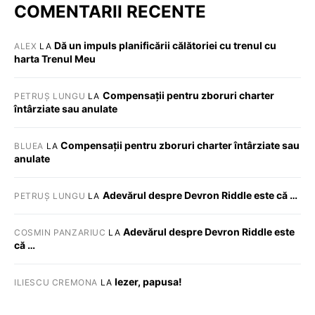
COMENTARII RECENTE
Dă un impuls planificării călătoriei cu trenul cu
ALEX
LA
harta Trenul Meu
Compensații pentru zboruri charter
PETRUȘ LUNGU
LA
întârziate sau anulate
Compensații pentru zboruri charter întârziate sau
BLUEA
LA
anulate
Adevărul despre Devron Riddle este că …
PETRUȘ LUNGU
LA
Adevărul despre Devron Riddle este
COSMIN PANZARIUC
LA
că …
Iezer, papusa!
ILIESCU CREMONA
LA