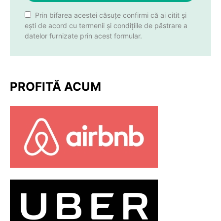
Prin bifarea acestei căsuțe confirmi că ai citit și
ești de acord cu termenii și condițiile de păstrare a
datelor furnizate prin acest formular.
PROFITĂ ACUM