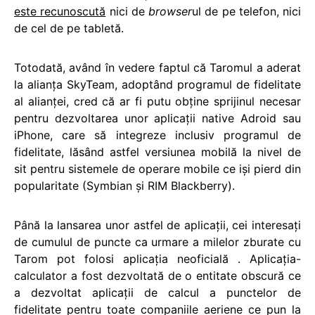
este recunoscută
nici de
browser
ul de pe telefon, nici
de cel de pe tabletă.
Totodată, având în vedere faptul că Taromul a aderat
la alianţa SkyTeam, adoptând programul de fidelitate
al alianţei, cred că ar fi putu obţine sprijinul necesar
pentru dezvoltarea unor aplicaţii native Adroid sau
iPhone, care să integreze inclusiv programul de
fidelitate, lăsând astfel versiunea mobilă la nivel de
sit pentru sistemele de operare mobile ce işi pierd din
popularitate (Symbian şi RIM Blackberry).
Până la lansarea unor astfel de aplicaţii, cei interesaţi
de cumulul de puncte ca urmare a milelor zburate cu
Tarom pot folosi aplicaţia neoficială . Aplicaţia-
calculator a fost dezvoltată de o entitate obscură ce
a dezvoltat aplicaţii de calcul a punctelor de
fidelitate pentru toate companiile aeriene ce pun la