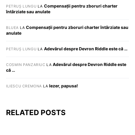
Compensații pentru zboruri charter
PETRUȘ LUNGU
LA
întârziate sau anulate
Compensații pentru zboruri charter întârziate sau
BLUEA
LA
anulate
Adevărul despre Devron Riddle este că …
PETRUȘ LUNGU
LA
Adevărul despre Devron Riddle este
COSMIN PANZARIUC
LA
că …
Iezer, papusa!
ILIESCU CREMONA
LA
RELATED POSTS