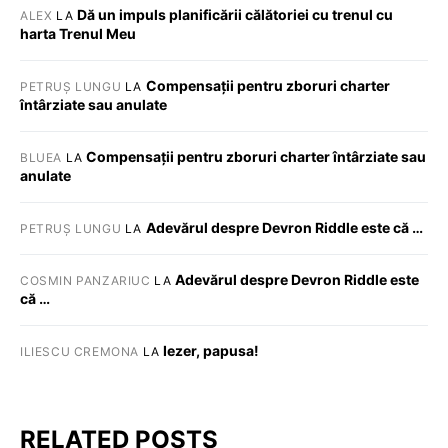
Dă un impuls planificării călătoriei cu trenul cu
ALEX
LA
harta Trenul Meu
Compensații pentru zboruri charter
PETRUȘ LUNGU
LA
întârziate sau anulate
Compensații pentru zboruri charter întârziate sau
BLUEA
LA
anulate
Adevărul despre Devron Riddle este că …
PETRUȘ LUNGU
LA
Adevărul despre Devron Riddle este
COSMIN PANZARIUC
LA
că …
Iezer, papusa!
ILIESCU CREMONA
LA
RELATED POSTS