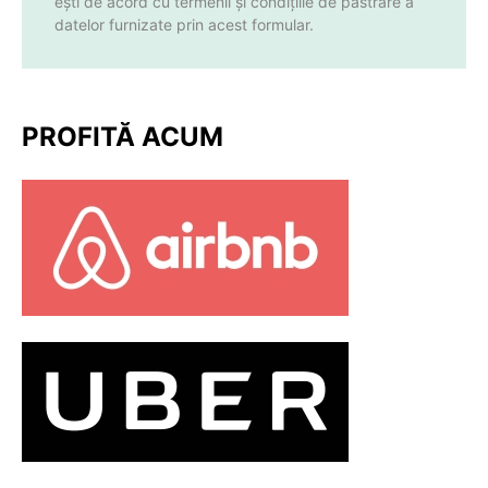
ești de acord cu termenii și condițiile de păstrare a
datelor furnizate prin acest formular.
PROFITĂ ACUM