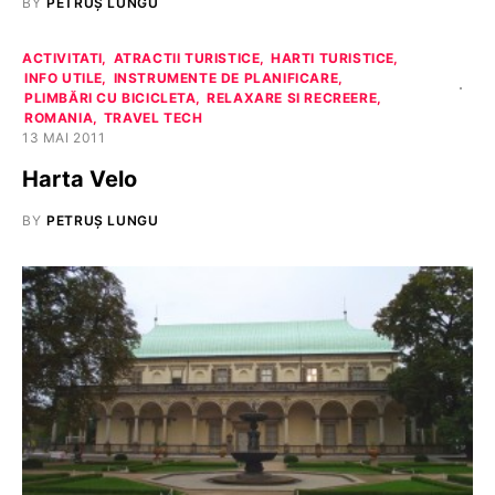
BY
PETRUȘ LUNGU
ACTIVITATI
ATRACTII TURISTICE
HARTI TURISTICE
INFO UTILE
INSTRUMENTE DE PLANIFICARE
PLIMBĂRI CU BICICLETA
RELAXARE SI RECREERE
ROMANIA
TRAVEL TECH
13 MAI 2011
Harta Velo
BY
PETRUȘ LUNGU