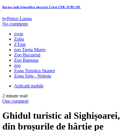
Review ladă frigorifică electrică Crivit CEK 29 B5 29L
by
Petruș Lungu
No comments
zvon
Zubu
ZTour
zoo Targu Mures
Zoo Bucuresti
Zoo Baneasa
zoo
Zona Turistica Skanes
Zona Siriu - Nehoiu
Aplicatii mobile
2 minute read
One comment
Ghidul turistic al Sighișoarei,
din broșurile de hârtie pe