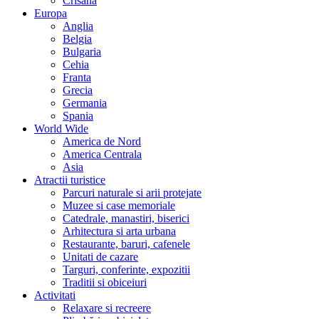
Crisana
Europa
Anglia
Belgia
Bulgaria
Cehia
Franta
Grecia
Germania
Spania
World Wide
America de Nord
America Centrala
Asia
Atractii turistice
Parcuri naturale si arii protejate
Muzee si case memoriale
Catedrale, manastiri, biserici
Arhitectura si arta urbana
Restaurante, baruri, cafenele
Unitati de cazare
Targuri, conferinte, expozitii
Traditii si obiceiuri
Activitati
Relaxare si recreere