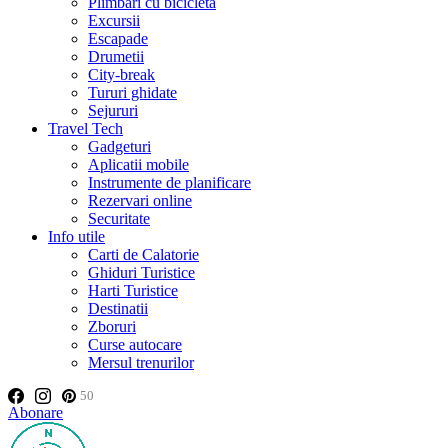
Plimbări cu bicicleta
Excursii
Escapade
Drumetii
City-break
Tururi ghidate
Sejururi
Travel Tech
Gadgeturi
Aplicatii mobile
Instrumente de planificare
Rezervari online
Securitate
Info utile
Carti de Calatorie
Ghiduri Turistice
Harti Turistice
Destinatii
Zboruri
Curse autocare
Mersul trenurilor
50
Abonare