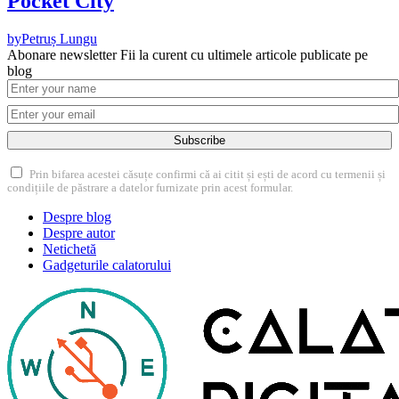
Pocket City
by
Petruș Lungu
Abonare newsletter
Fii la curent cu ultimele articole publicate pe
blog
Subscribe
Prin bifarea acestei căsuțe confirmi că ai citit și ești de acord cu termenii și
condițiile de păstrare a datelor furnizate prin acest formular.
Despre blog
Despre autor
Netichetă
Gadgeturile calatorului