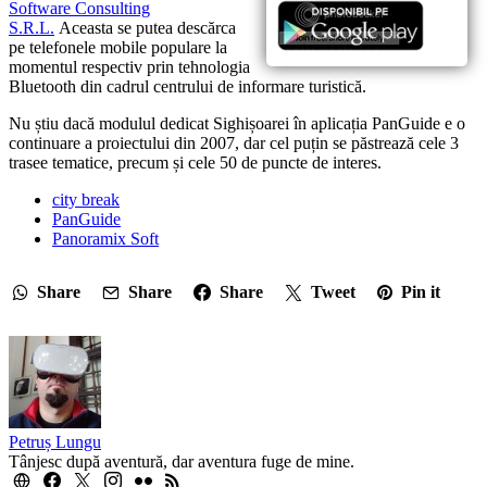
Software Consulting
S.R.L.
Aceasta se putea descărca
pe telefonele mobile populare la
momentul respectiv prin tehnologia
Bluetooth din cadrul centrului de informare turistică.
Nu știu dacă modulul dedicat Sighișoarei în aplicația PanGuide e o
continuare a proiectului din 2007, dar cel puțin se păstrează cele 3
trasee tematice, precum și cele 50 de puncte de interes.
city break
PanGuide
Panoramix Soft
Share
Share
Share
Tweet
Pin it
Petruș Lungu
Tânjesc după aventură, dar aventura fuge de mine.