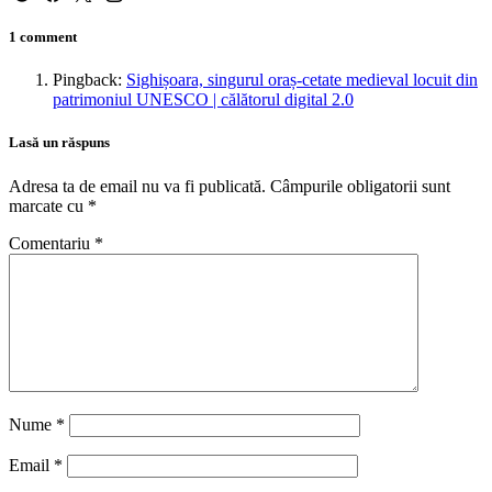
1 comment
Pingback:
Sighișoara, singurul oraș-cetate medieval locuit din
patrimoniul UNESCO | călătorul digital 2.0
Lasă un răspuns
Adresa ta de email nu va fi publicată.
Câmpurile obligatorii sunt
marcate cu
*
Comentariu
*
Nume
*
Email
*