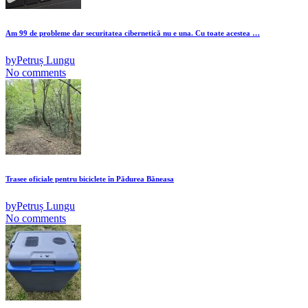
Am 99 de probleme dar securitatea cibernetică nu e una. Cu toate acestea …
by
Petruș Lungu
No comments
Trasee oficiale pentru biciclete în Pădurea Băneasa
by
Petruș Lungu
No comments