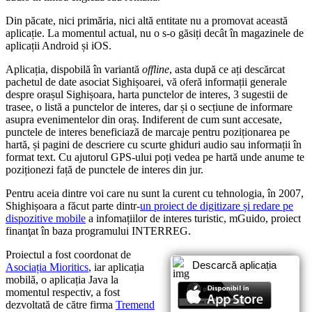
Din păcate, nici primăria, nici altă entitate nu a promovat această
aplicație. La momentul actual, nu o s-o găsiți decât în magazinele de
aplicații Android și iOS.
Aplicația, dispobilă în variantă
offline
, asta după ce ați descărcat
pachetul de date asociat Sighișoarei, vă oferă informații generale
despre orașul Sighișoara, harta punctelor de interes, 3 sugestii de
trasee, o listă a punctelor de interes, dar și o secțiune de informare
asupra evenimentelor din oraș. Indiferent de cum sunt accesate,
punctele de interes beneficiază de marcaje pentru poziționarea pe
hartă, și pagini de descriere cu scurte ghiduri audio sau informații în
format text. Cu ajutorul GPS-ului poți vedea pe hartă unde anume te
poziționezi față de punctele de interes din jur.
Pentru aceia dintre voi care nu sunt la curent cu tehnologia, în 2007,
Shighișoara a făcut parte dintr-
un proiect de digitizare și redare pe
dispozitive mobile
a infomațiilor de interes turistic, mGuido, proiect
finanţat în baza programului INTERREG.
Proiectul a fost coordonat de
Descarcă aplicația
Asociația Mioritics
, iar aplicația
mobilă, o aplicația Java la
momentul respectiv, a fost
dezvoltată de către firma
Tremend