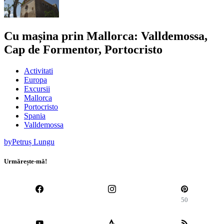
Cu mașina prin Mallorca: Valldemossa,
Cap de Formentor, Portocristo
Activitati
Europa
Excursii
Mallorca
Portocristo
Spania
Valldemossa
by
Petruș Lungu
Urmărește-mă!
50