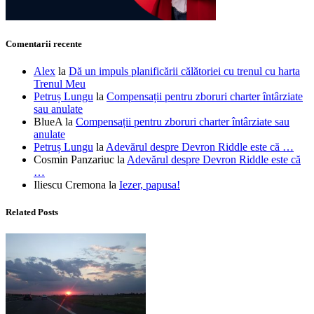
Comentarii recente
Alex
la
Dă un impuls planificării călătoriei cu trenul cu harta
Trenul Meu
Petruș Lungu
la
Compensații pentru zboruri charter întârziate
sau anulate
BlueA
la
Compensații pentru zboruri charter întârziate sau
anulate
Petruș Lungu
la
Adevărul despre Devron Riddle este că …
Cosmin Panzariuc
la
Adevărul despre Devron Riddle este că
…
Iliescu Cremona
la
Iezer, papusa!
Related Posts