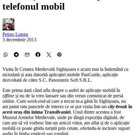
telefonul mobil
Petruș Lungu
3 decembrie 2013
Vizita în Cetatea Medievală Sighișoara e acum mai la îndemână ca
niciodată și asta datorită aplicației mobile PanGuide, aplicație
dezvoltată de către S.C. Panoramix Soft S.R.L.
Este prima dată când aflu despre o astfel de aplicație mobilă în
offline
și nu de la vreo lansare sau din vreun comunicat de presă
online. Cum
week-end
-ul care a trecut m-a găsit în Sighișoara, nu
am putut rata punctele de interes ce se pot vizita într-un
city-break
în
acest oraș din inima Transilvaniei
. Unul dintre acestea a fost
Muzeul Armelor Medievale, unde pe lângă expoziția digitală, de
care am să vă vorbesc într-un articol viitor, am aflat și de o aplicație
mobilă ce poate ghida turiștii prin cetate, oferindu-le inclusiv suport
audio în limba engleză sau română.