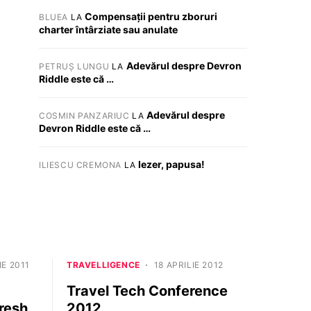
Compensații pentru zboruri
BLUEA
LA
charter întârziate sau anulate
Adevărul despre Devron
PETRUȘ LUNGU
LA
Riddle este că …
Adevărul despre
COSMIN PANZARIUC
LA
Devron Riddle este că …
Iezer, papusa!
ILIESCU CREMONA
LA
IE 2011
TRAVELLIGENCE
18 APRILIE 2012
Travel Tech Conference
resh
2012