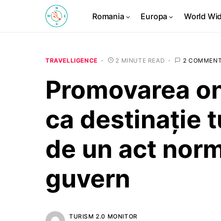
Romania
Europa
World Wi
TRAVELLIGENCE
2 MINUTE READ
2 COMMEN
Promovarea on
ca destinație tu
de un act norm
guvern
TURISM 2.0 MONITOR