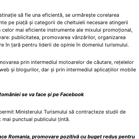
inație să fie una eficientă, se urmărește corelarea
nte pe piață și categorii de cheltuieli necesare atingerii
a celor mai eficiente instrumente ale mixului promoțional,
vare: publicitatea, promovarea vânzărilor, organizarea
re în ţară pentru liderii de opinie în domeniul turismului.
varea prin intermediul motoarelor de căutare, rețelelor
web și blogurilor, dar și prin intermediul aplicațiilor mobile
 României se va face și pe Facebook
rmit Ministerului Turismului să contracteze studii de
mai punctual publicului ţintă.
nce Romania, promovare pozitivă cu buget redus pentru