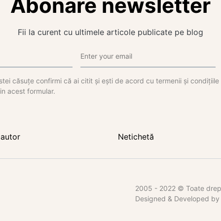
Abonare newsletter
Fii la curent cu ultimele articole publicate pe blog
tei căsuțe confirmi că ai citit și ești de acord cu termenii și condițiil
in acest formular.
autor
Netichetă
2005 - 2022 © Toate dreptu
Designed & Developed b