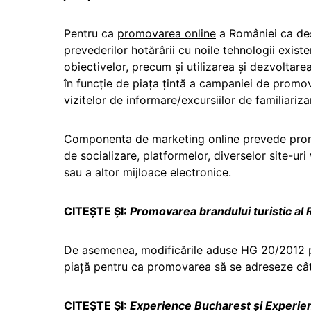
Pentru ca
promovarea online
a României ca dest
prevederilor hotărârii cu noile tehnologii existe
obiectivelor, precum și utilizarea și dezvoltare
în funcție de piața țintă a campaniei de promo
vizitelor de informare/excursiilor de familiariza
Componenta de marketing online prevede promo
de socializare, platformelor, diverselor site-uri 
sau a altor mijloace electronice.
CITEȘTE ȘI:
Promovarea brandului turistic al
De asemenea, modificările aduse HG 20/2012 pe
piaţă pentru ca promovarea să se adreseze cât 
CITEȘTE ȘI:
Experience Bucharest și Experie