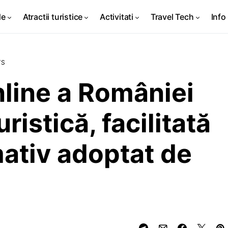
de
Atractii turistice
Activitati
Travel Tech
Info 
TS
line a României
ristică, facilitată
ativ adoptat de