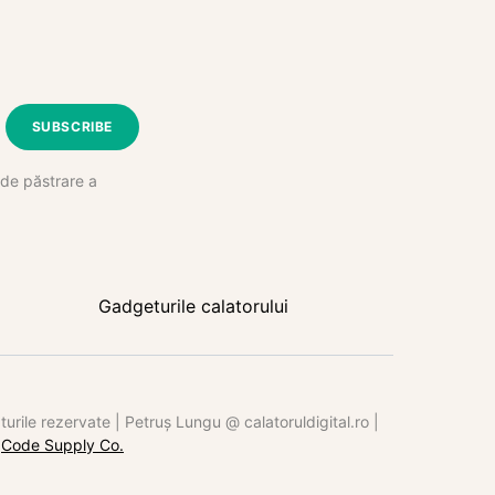
SUBSCRIBE
e de păstrare a
Gadgeturile calatorului
rile rezervate | Petruș Lungu @ calatoruldigital.ro |
y
Code Supply Co.