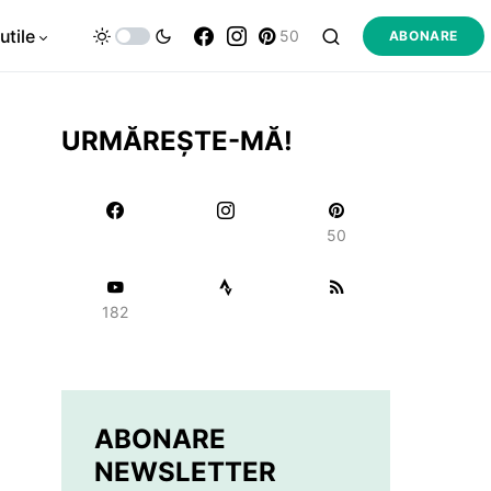
utile
50
ABONARE
URMĂREȘTE-MĂ!
50
182
ABONARE
NEWSLETTER