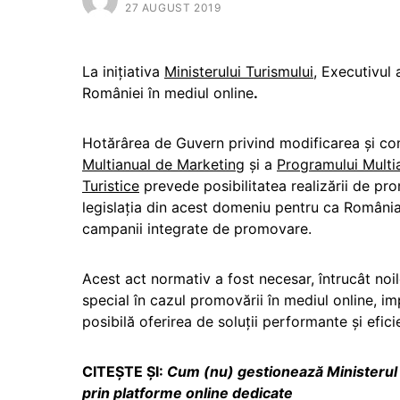
27 AUGUST 2019
La inițiativa
Ministerului Turismului
, Executivul
României în mediul online
.
Hotărârea de Guvern privind modificarea și c
Multianual de Marketing
și a
Programului Multia
Turistice
prevede posibilitatea realizării de pr
legislația din acest domeniu pentru ca România 
campanii integrate de promovare.
Acest act normativ a fost necesar, întrucât noil
special în cazul promovării în mediul online, im
posibilă oferirea de soluții performante și efici
CITEȘTE ȘI:
Cum (nu) gestionează Ministerul T
prin platforme online dedicate