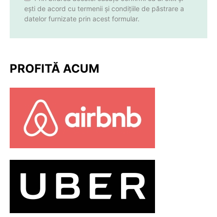
ești de acord cu termenii și condițiile de păstrare a
datelor furnizate prin acest formular.
PROFITĂ ACUM