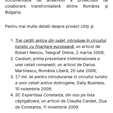
documentaţia de ansamblu a proiectului de
colaborare transfrontalieră dintre România şi
Bulgaria.
Pentru mai multe detalii despre proiect citiţi şi:
Trei cetăţi antice din judeţ, introduse în circuitul
turistic cu finanţare europeană
, un articol de
Robert Nenciu, Telegraf Online, 2 martie 2009;
Carsium, prima prezentare tridimensionala a
unei cetati romanesti
, un articol de Darius
Martinescu, România Liberă, 20 iulie 2009;
1,7 mil. lei pentru introducerea in circuitul turistic
a unor cetati antice dobrogene
,
Daily Business,
10 noiembrie 2009;
SC Expertissa Constanţa, din nou pe lista
câştigătoare
, un articol de Claudia Candet, Ziua
de Constanţa, 11 noiembrie 2009.