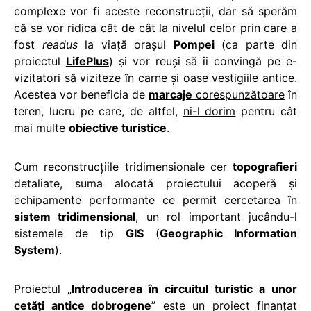
complexe vor fi aceste reconstrucţii, dar să sperăm
că se vor ridica cât de cât la nivelul celor prin care a
fost
readus
la viaţă oraşul
Pompei
(ca parte din
proiectul
LifePlus
) şi vor reuşi să îi convingă pe e-
vizitatori să viziteze în carne şi oase vestigiile antice.
Acestea vor beneficia de
marcaje
corespunzătoare
în
teren, lucru pe care, de altfel,
ni-l dorim
pentru cât
mai multe
obiective turistice
.
Cum reconstrucţiile tridimensionale cer
topografieri
detaliate, suma alocată proiectului acoperă şi
echipamente performante ce permit cercetarea în
sistem tridimensional
, un rol important jucându-l
sistemele de tip
GIS
(
Geographic Information
System
).
Proiectul „
Introducerea în circuitul turistic a unor
cetăţi antice dobrogene
” este un proiect finanţat