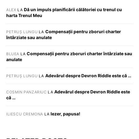
Dă un impuls planificării călătoriei cu trenul cu
ALEX
LA
harta Trenul Meu
Compensații pentru zboruri charter
PETRUȘ LUNGU
LA
întârziate sau anulate
Compensații pentru zboruri charter întârziate sau
BLUEA
LA
anulate
Adevărul despre Devron Riddle este că …
PETRUȘ LUNGU
LA
Adevărul despre Devron Riddle este
COSMIN PANZARIUC
LA
că …
Iezer, papusa!
ILIESCU CREMONA
LA