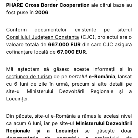
PHARE
Cross Border Cooperation
ale cărui baze au
fost puse în
2006
.
Conform documentelor existente pe
site-ul
Consiliului Judeţean Constanţa
(CJC), proiectul are o
valoare totală de
667.000 EUR
din care CJC asigură
cofinanţare locală de
67.000 EUR
.
Mă aşteptam să găsesc aceste informaţii şi în
secţiunea de turism
de pe
portalul
e-România
, lansat
cu 6 luni de zile în urmă, precum şi alte detalii pe
site-ul Ministerului Dezvoltării Regionale şi a
Locuinţei.
Din păcate, site-ul e-România a rămas la acelaşi nivel
ca acum 6 luni, iar pe site-ul
Ministerului Dezvoltării
Regionale şi a Locuinţei
se găseşte doar