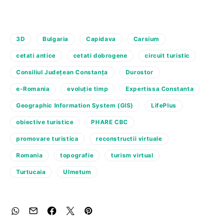
3D
Bulgaria
Capidava
Carsium
cetati antice
cetati dobrogene
circuit turistic
Consiliul Judeţean Constanţa
Durostor
e-Romania
evoluţie timp
Expertissa Constanta
Geographic Information System (GIS)
LifePlus
obiective turistice
PHARE CBC
promovare turistica
reconstructii virtuale
Romania
topografie
turism virtual
Turtucaia
Ulmetum