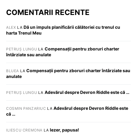
COMENTARII RECENTE
Dă un impuls planificării călătoriei cu trenul cu
ALEX
LA
harta Trenul Meu
Compensații pentru zboruri charter
PETRUȘ LUNGU
LA
întârziate sau anulate
Compensații pentru zboruri charter întârziate sau
BLUEA
LA
anulate
Adevărul despre Devron Riddle este că …
PETRUȘ LUNGU
LA
Adevărul despre Devron Riddle este
COSMIN PANZARIUC
LA
că …
Iezer, papusa!
ILIESCU CREMONA
LA