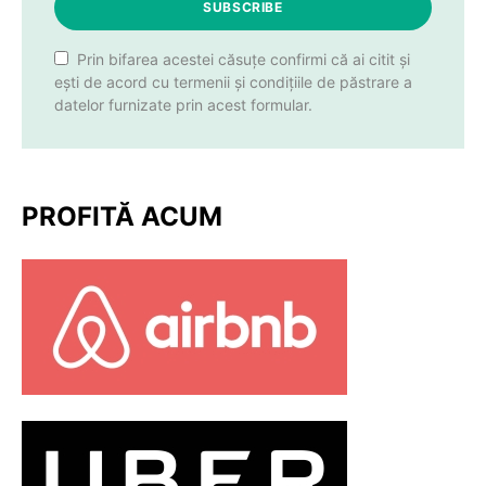
SUBSCRIBE
Prin bifarea acestei căsuțe confirmi că ai citit și
ești de acord cu termenii și condițiile de păstrare a
datelor furnizate prin acest formular.
PROFITĂ ACUM