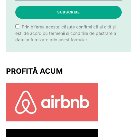
SUBSCRIBE
Prin bifarea acestei căsuțe confirmi că ai citit și
ești de acord cu termenii și condițiile de păstrare a
datelor furnizate prin acest formular.
PROFITĂ ACUM