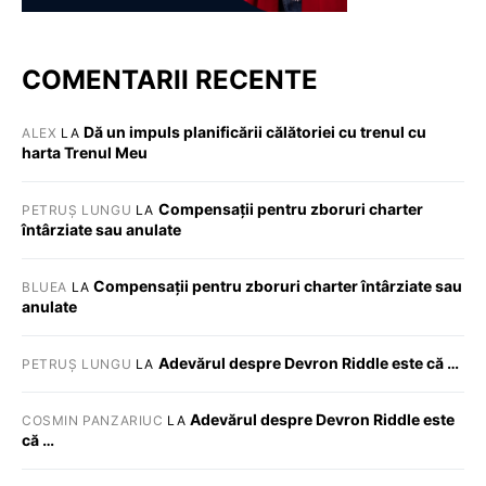
COMENTARII RECENTE
Dă un impuls planificării călătoriei cu trenul cu
ALEX
LA
harta Trenul Meu
Compensații pentru zboruri charter
PETRUȘ LUNGU
LA
întârziate sau anulate
Compensații pentru zboruri charter întârziate sau
BLUEA
LA
anulate
Adevărul despre Devron Riddle este că …
PETRUȘ LUNGU
LA
Adevărul despre Devron Riddle este
COSMIN PANZARIUC
LA
că …