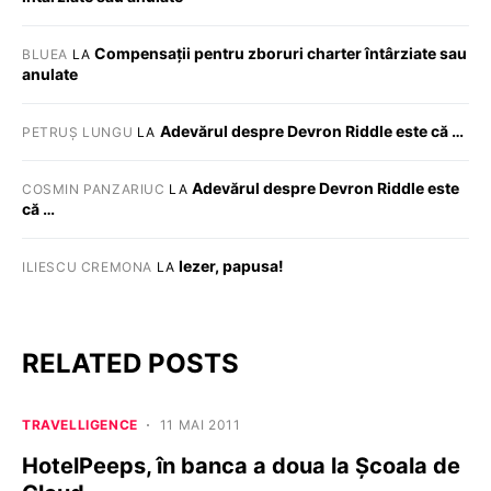
Compensații pentru zboruri charter întârziate sau
BLUEA
LA
anulate
Adevărul despre Devron Riddle este că …
PETRUȘ LUNGU
LA
Adevărul despre Devron Riddle este
COSMIN PANZARIUC
LA
că …
Iezer, papusa!
ILIESCU CREMONA
LA
RELATED POSTS
TRAVELLIGENCE
11 MAI 2011
HotelPeeps, în banca a doua la Școala de