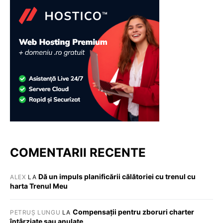
COMENTARII RECENTE
Dă un impuls planificării călătoriei cu trenul cu
ALEX
LA
harta Trenul Meu
Compensații pentru zboruri charter
PETRUȘ LUNGU
LA
întârziate sau anulate