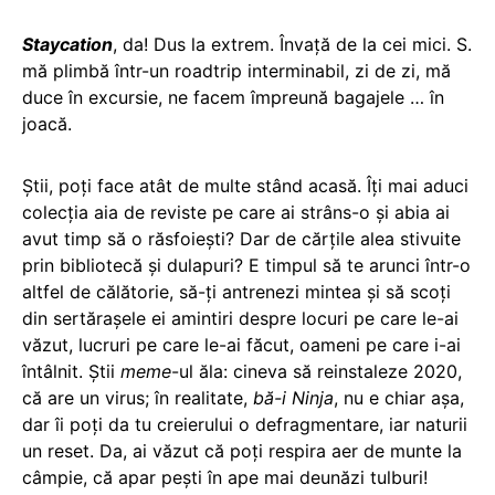
Staycation
, da! Dus la extrem. Învață de la cei mici. S.
mă plimbă într-un roadtrip interminabil, zi de zi, mă
duce în excursie, ne facem împreună bagajele … în
joacă.
Știi, poți face atât de multe stând acasă. Îți mai aduci
colecția aia de reviste pe care ai strâns-o și abia ai
avut timp să o răsfoiești? Dar de cărțile alea stivuite
prin bibliotecă și dulapuri? E timpul să te arunci într-o
altfel de călătorie, să-ți antrenezi mintea și să scoți
din sertărașele ei amintiri despre locuri pe care le-ai
văzut, lucruri pe care le-ai făcut, oameni pe care i-ai
întâlnit. Știi
meme
-ul ăla: cineva să reinstaleze 2020,
că are un virus; în realitate,
bă-i Ninja
, nu e chiar așa,
dar îi poți da tu creierului o defragmentare, iar naturii
un reset. Da, ai văzut că poți respira aer de munte la
câmpie, că apar pești în ape mai deunăzi tulburi!