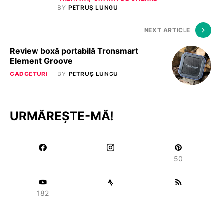
BY
PETRUȘ LUNGU
NEXT ARTICLE
Review boxă portabilă Tronsmart
Element Groove
GADGETURI
BY
PETRUȘ LUNGU
URMĂREȘTE-MĂ!
50
182