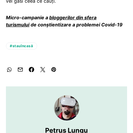
vei găsi ceea ce cauți.
Mi
cro-campanie a
bloggerilor din sfera
turismului
de conștientizare a problemei Covid-19
#stauîncasă
Petruș Lungu