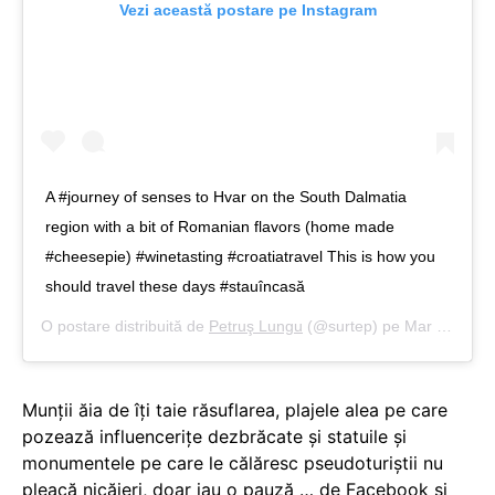
Vezi această postare pe Instagram
A #journey of senses to Hvar on the South Dalmatia
region with a bit of Romanian flavors (home made
#cheesepie) #winetasting #croatiatravel This is how you
should travel these days #stauîncasă
O postare distribuită de
Petruş Lungu
(@surtep) pe
Mar 24, 2020 la 12:06 PDT
Munții ăia de îți taie răsuflarea, plajele alea pe care
pozează influencerițe dezbrăcate și statuile și
monumentele pe care le călăresc pseudoturiștii nu
pleacă nicăieri, doar iau o pauză … de Facebook și