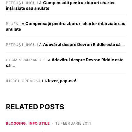
Compensații pentru zboruri charter
PETRUȘ LUNGU
LA
întârziate sau anulate
Compensații pentru zboruri charter întârziate sau
BLUEA
LA
anulate
Adevărul despre Devron Riddle este că …
PETRUȘ LUNGU
LA
Adevărul despre Devron Riddle este
COSMIN PANZARIUC
LA
că …
Iezer, papusa!
ILIESCU CREMONA
LA
RELATED POSTS
BLOGGING
INFO UTILE
18 FEBRUARIE 2011