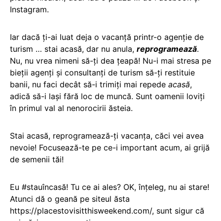
Instagram.
Iar dacă ți-ai luat deja o vacanță printr-o agenție de
turism … stai acasă, dar nu anula,
reprogramează
.
Nu, nu vrea nimeni să-ți dea țeapă! Nu-i mai stresa pe
bieții agenți și consultanți de turism să-ți restituie
banii, nu faci decât să-i trimiți mai repede
acasă
,
adică să-i lași fără loc de muncă. Sunt oamenii loviți
în primul val al nenorocirii ăsteia.
Stai acasă, reprogramează-ți vacanța, căci vei avea
nevoie! Focusează-te pe ce-i important acum, ai grijă
de semenii tăi!
Eu #stauîncasă! Tu ce ai ales? OK, înțeleg, nu ai stare!
Atunci dă o geană pe siteul ăsta
https://placestovisitthisweekend.com/, sunt sigur că