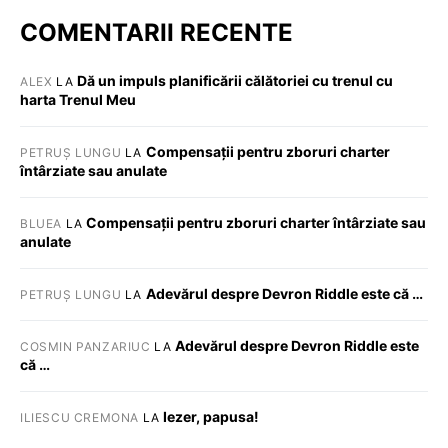
COMENTARII RECENTE
Dă un impuls planificării călătoriei cu trenul cu
ALEX
LA
harta Trenul Meu
Compensații pentru zboruri charter
PETRUȘ LUNGU
LA
întârziate sau anulate
Compensații pentru zboruri charter întârziate sau
BLUEA
LA
anulate
Adevărul despre Devron Riddle este că …
PETRUȘ LUNGU
LA
Adevărul despre Devron Riddle este
COSMIN PANZARIUC
LA
că …
Iezer, papusa!
ILIESCU CREMONA
LA