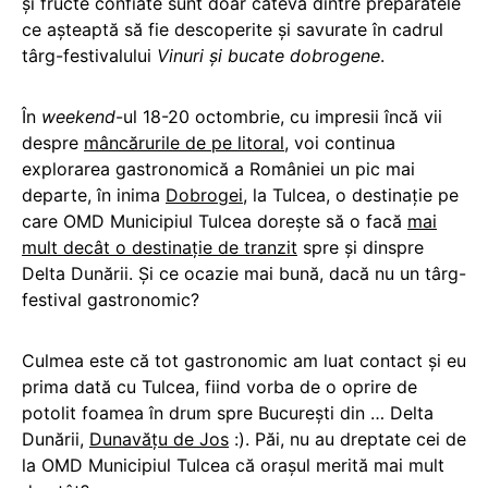
și fructe confiate sunt doar câteva dintre preparatele
ce așteaptă să fie descoperite și savurate în cadrul
târg-festivalului
Vinuri și bucate dobrogene
.
În
weekend
-ul 18-20 octombrie, cu impresii încă vii
despre
mâncărurile de pe litoral
, voi continua
explorarea gastronomică a României un pic mai
departe, în inima
Dobrogei
, la Tulcea, o destinație pe
care OMD Municipiul Tulcea dorește să o facă
mai
mult decât o destinație de tranzit
spre și dinspre
Delta Dunării. Și ce ocazie mai bună, dacă nu un târg-
festival gastronomic?
Culmea este că tot gastronomic am luat contact și eu
prima dată cu Tulcea, fiind vorba de o oprire de
potolit foamea în drum spre București din … Delta
Dunării,
Dunavățu de Jos
:). Păi, nu au dreptate cei de
la OMD Municipiul Tulcea că orașul merită mai mult