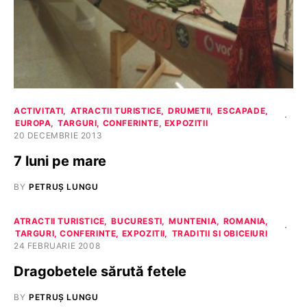
ACTIVITATI
ATRACTII TURISTICE
DRUMETII
ESCAPADE
EUROPA
TARGURI, CONFERINTE, EXPOZITII
20 DECEMBRIE 2013
7 luni pe mare
BY
PETRUȘ LUNGU
ATRACTII TURISTICE
BUCURESTI
MUNTENIA
ROMANIA
TARGURI, CONFERINTE, EXPOZITII
TRADITII SI OBICEIURI
24 FEBRUARIE 2008
Dragobetele sărută fetele
BY
PETRUȘ LUNGU