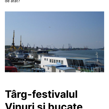
de atât?
Târg-festivalul
Vinuri și bucate