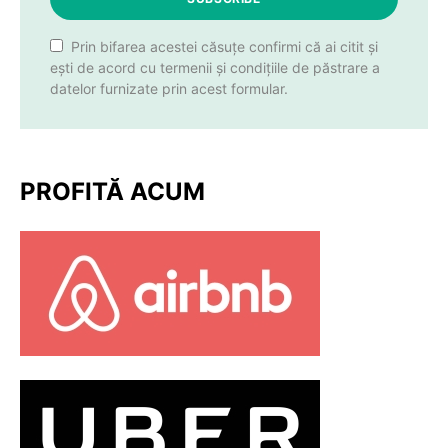
Prin bifarea acestei căsuțe confirmi că ai citit și
ești de acord cu termenii și condițiile de păstrare a
datelor furnizate prin acest formular.
PROFITĂ ACUM