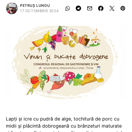
PETRUȘ LUNGU
17 OCTOMBRIE 2024
Lapți și icre cu pudră de alge, tochitură de porc cu
midii și ⁠plăcintă dobrogeană cu brânzeturi maturate