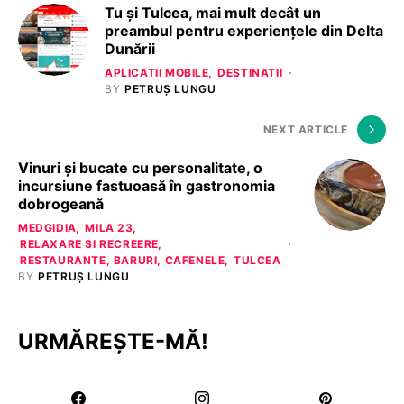
Tu și Tulcea, mai mult decât un
preambul pentru experiențele din Delta
Dunării
APLICATII MOBILE
DESTINATII
BY
PETRUȘ LUNGU
NEXT ARTICLE
Vinuri și bucate cu personalitate, o
incursiune fastuoasă în gastronomia
dobrogeană
MEDGIDIA
MILA 23
RELAXARE SI RECREERE
RESTAURANTE, BARURI, CAFENELE
TULCEA
BY
PETRUȘ LUNGU
URMĂREȘTE-MĂ!