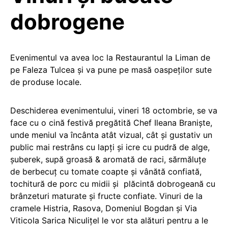
dobrogene
Evenimentul va avea loc la Restaurantul la Liman de
pe Faleza Tulcea și va pune pe masă oaspeților sute
de produse locale.
Deschiderea evenimentului, vineri 18 octombrie, se va
face cu o cină festivă pregătită Chef Ileana Braniște,
unde meniul va încânta atât vizual, cât și gustativ un
public mai restrâns cu lapți și icre cu pudră de alge,
șuberek, ⁠supă groasă & aromată de raci, ⁠⁠sărmăluțe
de berbecuț cu tomate coapte și vânătă confiată,
tochitură de porc cu midii și ⁠ ⁠plăcintă dobrogeană cu
brânzeturi maturate și fructe confiate. Vinuri de la
cramele Histria, Rasova, Domeniul Bogdan și Via
Viticola Sarica Niculițel le vor sta alături pentru a le