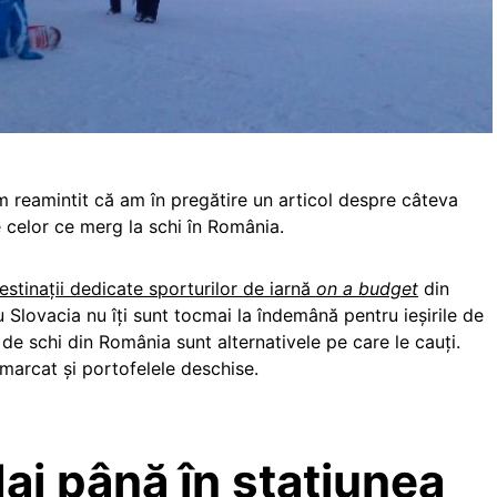
 reamintit că am în pregătire un articol despre câteva
le celor ce merg la schi în România.
estinații dedicate sporturilor de iarnă
on a budget
din
 Slovacia nu îți sunt tocmai la îndemână pentru ieșirile de
e de schi din România sunt alternativele pe care le cauți.
marcat și portofelele deschise.
daj până în stațiunea