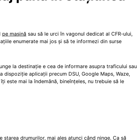
d
pe mașină
sau să le urci în vagonul dedicat al CFR-ului,
cațiile enumerate mai jos și să te informezi din surse
unge la destinație e cea de informare asupra traficului sau
u la dispoziție aplicații precum DSU, Google Maps, Waze,
îți este mai la îndemână, bineînțeles, nu trebuie să le
re starea drumurilor, mai ales atunci când ninge. Ca să