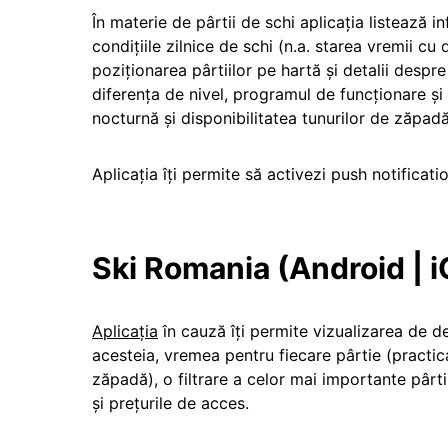
În materie de pârtii de schi aplicația listează 
condiţiile zilnice de schi (n.a. starea vremii 
poziţionarea pârtiilor pe hartă și detalii despre
diferența de nivel, programul de funcționare şi
nocturnă și disponibilitatea tunurilor de zăpadă 
Aplicația îți permite să activezi push notificati
Ski Romania (Android | 
Aplicația
în cauză îți permite vizualizarea de det
acesteia, vremea pentru fiecare pârtie (practica
zăpadă), o filtrare a celor mai importante pârt
și prețurile de acces.