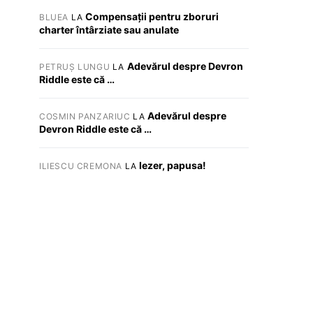
Compensații pentru zboruri
BLUEA
LA
charter întârziate sau anulate
Adevărul despre Devron
PETRUȘ LUNGU
LA
Riddle este că …
Adevărul despre
COSMIN PANZARIUC
LA
Devron Riddle este că …
Iezer, papusa!
ILIESCU CREMONA
LA