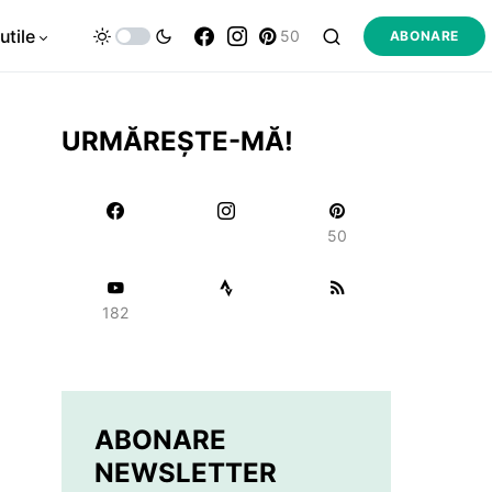
utile
50
ABONARE
URMĂREȘTE-MĂ!
50
182
ABONARE
NEWSLETTER