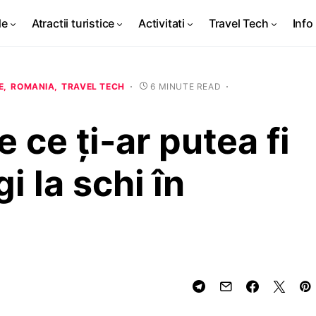
de
Atractii turistice
Activitati
Travel Tech
Info 
E
ROMANIA
TRAVEL TECH
6 MINUTE READ
e ce ți-ar putea fi
i la schi în