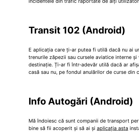
incidentele din trafic raportate de alți utilizator
Transit 102 (Android)
E aplicația care ți-ar putea fi utilă dacă nu ai
trenurile zăpezii sau cursele aviatice interne și 
destinație. Ți-ar fi într-adevăr utilă dacă ar afiș
casă sau nu, pe fondul anulărilor de curse din 
Info Autogări (Android)
Mă îndoiesc că sunt companii de transport pers
bine să fii acoperit și să ai și
aplicația asta
inst