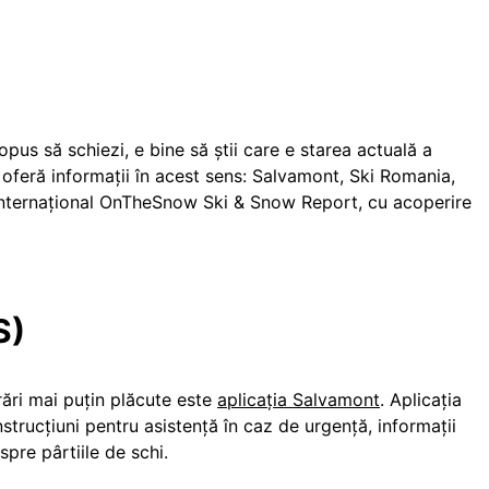
opus să schiezi, e bine să știi care e starea actuală a
îți oferă informații în acest sens: Salvamont, Ski Romania,
 internațional OnTheSnow Ski & Snow Report, cu acoperire
S)
urări mai puțin plăcute este
aplicaţia Salvamont
. Aplicația
instrucțiuni pentru asistenţă în caz de urgenţă, informații
spre pârtiile de schi.