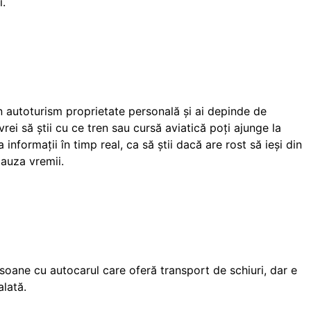
i.
 un autoturism proprietate personală și ai depinde de
vrei să știi cu ce tren sau cursă aviatică poți ajunge la
a informații în timp real, ca să știi dacă are rost să ieși din
cauza vremii.
oane cu autocarul care oferă transport de schiuri, dar e
alată.