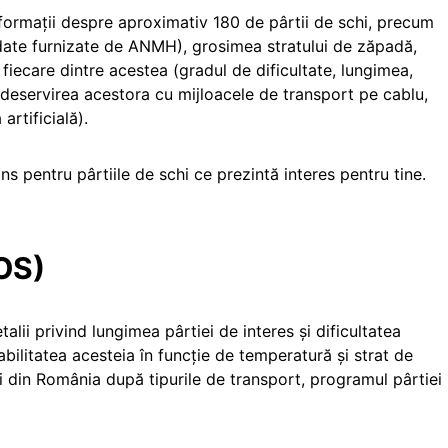
informaţii despre aproximativ 180 de pârtii de schi, precum
cu date furnizate de ANMH), grosimea stratului de zăpadă,
 fiecare dintre acestea (gradul de dificultate, lungimea,
 deservirea acestora cu mijloacele de transport pe cablu,
artificială).
ons pentru pârtiile de schi ce prezintă interes pentru tine.
iOS)
alii privind lungimea pârtiei de interes și dificultatea
bilitatea acesteia în funcție de temperatură și strat de
ii din România după tipurile de transport, programul pârtiei