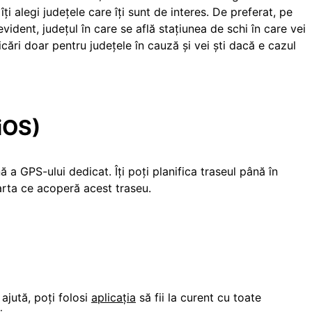
i alegi județele care îți sunt de interes. De preferat, pe
evident, județul în care se află stațiunea de schi în care vei
ficări doar pentru județele în cauză și vei ști dacă e cazul
iOS
)
 a GPS-ului dedicat. Îți poți planifica traseul până în
arta ce acoperă acest traseu.
jută, poți folosi
aplicația
să fii la curent cu toate