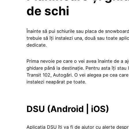
de schi
Înainte să pui schiurile sau placa de snowboar
trebuie să îți instalezi una, două sau toate apli
dedicate.
Prima nevoie pe care o vei avea înainte de a aj
ghidare până la destinație. Pentru asta îți sta
Transit 102, Autogări. O vei alegea pe cea care 
instalezi neapărat pe toate.
DSU (Android | iOS)
Aplicația DSU îți va fi de ajutor cu alerte desp