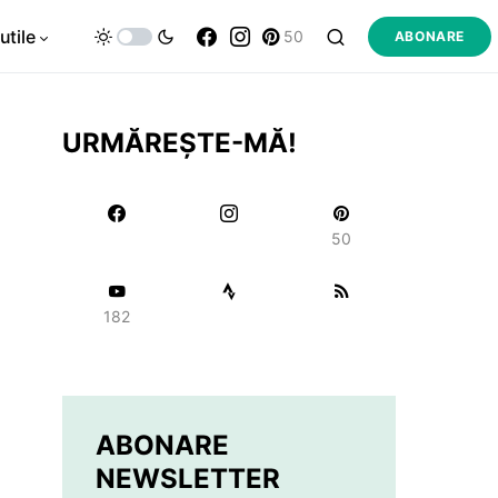
utile
50
ABONARE
URMĂREȘTE-MĂ!
50
182
ABONARE
NEWSLETTER