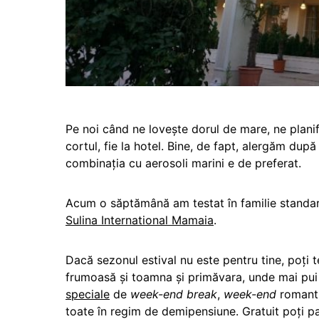
Pe noi când ne lovește dorul de mare, ne planif
cortul, fie la hotel. Bine, de fapt, alergăm du
combinația cu aerosoli marini e de preferat.
Acum o săptămână am testat în familie standard
Sulina International Mamaia
.
Dacă sezonul estival nu este pentru tine, poți t
frumoasă și toamna și primăvara, unde mai pui 
speciale
de
week-end break
,
week-end
romantic
toate în regim de demipensiune. Gratuit poți pa