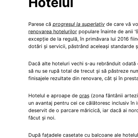
Hotelul
Parese că
progresul la superlativ
de care vă vor
renovarea hotelurilor
populare înainte de anii ’9
excepție de la regulă, în primăvara lui 2016 fii
dotări și servicii, păstrând aceleași standarde 
Dacă alte hoteluri vechi s-au rebrănduit odată c
să nu se rupă total de trecut și să păstreze nu
finisajele rezultate din renovare, cât și în presta
Hotelul e aproape de
oraș
(zona fântânii artezi
un avantaj pentru cei ce călătoresc inclusiv în 
deservit de o parcare măricică, iar dacă ai noro
făcut și noi.
După fațadele casetate cu balcoane ale hotelul