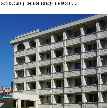
 poți bucura și de
alte atracții ale litoralului
.