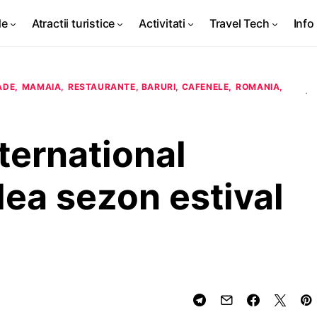
de
Atractii turistice
Activitati
Travel Tech
Info 
ADE
MAMAIA
RESTAURANTE, BARURI, CAFENELE
ROMANIA
nternational
lea sezon estival