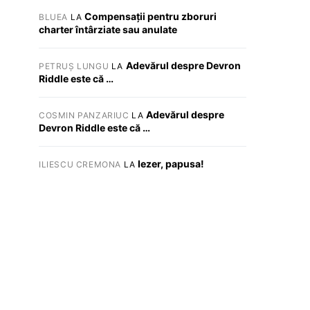
Compensații pentru zboruri
BLUEA
LA
charter întârziate sau anulate
Adevărul despre Devron
PETRUȘ LUNGU
LA
Riddle este că …
Adevărul despre
COSMIN PANZARIUC
LA
Devron Riddle este că …
Iezer, papusa!
ILIESCU CREMONA
LA