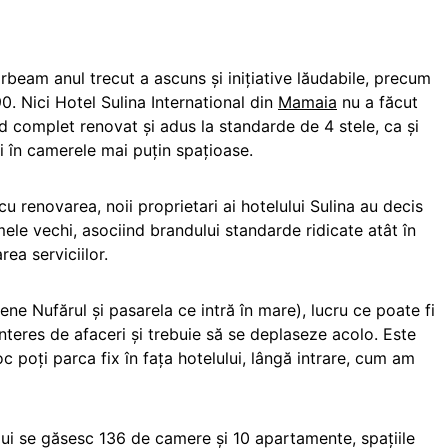
beam anul trecut a ascuns și inițiative lăudabile, precum
0. Nici Hotel Sulina International din
Mamaia
nu a făcut
nd complet renovat și adus la standarde de 4 stele, ca și
și în camerele mai puțin spațioase.
u renovarea, noii proprietari ai hotelului Sulina au decis
mele vechi, asociind brandului standarde ridicate atât în
rea serviciilor.
ene Nufărul și pasarela ce intră în mare), lucru ce poate fi
interes de afaceri și trebuie să se deplaseze acolo. Este
c poți parca fix în fața hotelului, lângă intrare, cum am
ui se găsesc 136 de camere și 10 apartamente, spațiile