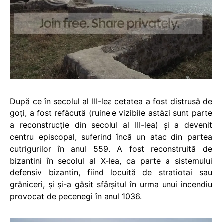
După ce în secolul al III-lea cetatea a fost distrusă de
goţi, a fost refăcută (ruinele vizibile astăzi sunt parte
a reconstrucţie din secolul al III-lea) şi a devenit
centru episcopal, suferind încă un atac din partea
cutrigurilor în anul 559. A fost reconstruită de
bizantini în secolul al X-lea, ca parte a sistemului
defensiv bizantin, fiind locuită de stratiotai sau
grăniceri, şi şi-a găsit sfârşitul în urma unui incendiu
provocat de pecenegi în anul 1036.