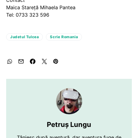
Contact
Maica Stareţă Mihaela Pantea
Tel: 0733 323 596
Judetul Tulcea
Scrie Romania
Petruș Lungu
Tânjesc după aventură, dar aventura fuge de