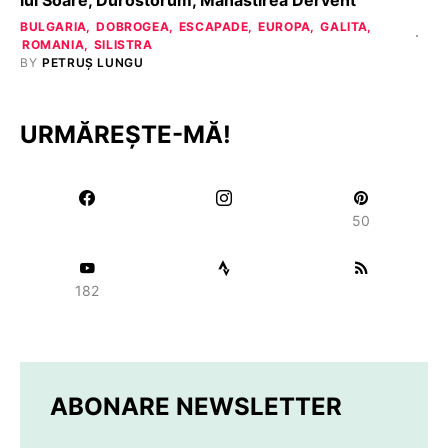
lui Soare, Durostorum, Mănăstirea Dervent
BULGARIA
DOBROGEA
ESCAPADE
EUROPA
GALITA
ROMANIA
SILISTRA
BY
PETRUȘ LUNGU
URMĂREȘTE-MĂ!
50
182
ABONARE NEWSLETTER