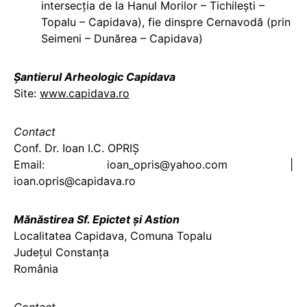
intersecţia de la Hanul Morilor – Tichileşti –
Topalu – Capidava), fie dinspre Cernavodă (prin
Seimeni – Dunărea – Capidava)
Şantierul Arheologic Capidava
Site:
www.capidava.ro
Contact
Conf. Dr. Ioan I.C. OPRIŞ
Email: ioan_opris@yahoo.com |
ioan.opris@capidava.ro
Mănăstirea Sf. Epictet şi Astion
Localitatea Capidava, Comuna Topalu
Judeţul Constanţa
România