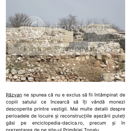
Răzvan
ne spunea că nu e exclus să fii întâmpinat de
copiii satului ce încearcă să îţi vândă monezi
descoperite printre vestigii. Mai multe detalii despre
perioadele de locuire şi reconstrucţiile aşezării puteţi
găsi pe enciclopedia-dacica.ro, precum şi în
prezentarea
de pe site-ul Primăriei Topalu.