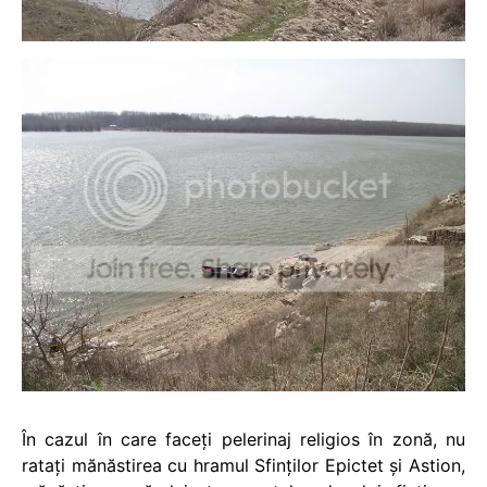
În cazul în care faceţi pelerinaj religios în zonă, nu
rataţi mănăstirea cu hramul Sfinţilor Epictet şi Astion,