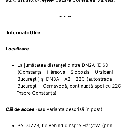
administratorul rețelei Cazare Constanta Mamaia.
~ ~ ~
Informaţii Utile
Localizare
La jumătatea distanţei dintre DN2A (E 60)
(
Constanţa
– Hârşova – Slobozia – Urziceni –
Bucureşti
) şi DN3A – A2 – 22C (autostrada
Bucureşti – Cernavodă, continuată apoi cu 22C
înspre Constanţa)
Căi de acces
(sau varianta descrisă în post)
Pe DJ223, fie venind dinspre Hârşova (prin