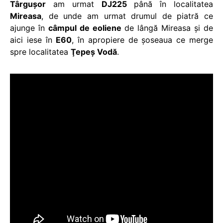
Târguşor
am urmat
DJ225
până în localitatea
Mireasa
, de unde am urmat drumul de piatră ce
ajunge în
câmpul de eoliene
de lângă Mireasa şi de
aici iese în
E60
, în apropiere de şoseaua ce merge
spre localitatea
Ţepeş Vodă
.