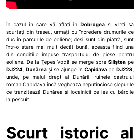
În cazul în care vă aflaţi în
Dobrogea
şi vreţi să
scurtaţi din traseu, urmaţi cu încredere drumurile ce
duc în parcurile de eoliene; deşi sunt din piatră, sunt
într-o stare mai mult decât bună, aceasta fiind una
din condiţiile impuse trasportului de piese pentru
eoliene. De la Ţepeş Vodă se merge spre
Siliştea
pe
DJ224
,
Dunărea
şi se ajunge în
Capidava
pe
DJ223
,
unde, pe malul drept al Dunării, ruinele castrului
roman Capidava încă veghează neputinciose şlepurile
ce tranzitează Dunărea şi localnicii ce ies cu bărcile
la pescuit.
Scurt istoric al