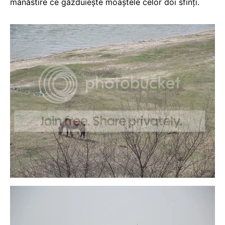
mănăstire ce găzduieşte moaştele celor doi sfinţi.