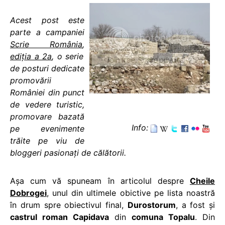
Acest post este
parte a campaniei
Scrie România
,
ediția a 2a
, o serie
de posturi dedicate
promovării
României din punct
de vedere turistic,
promovare bazată
Info:
pe evenimente
trăite pe viu de
bloggeri pasionați de călătorii.
Aşa cum vă spuneam în articolul despre
Cheile
Dobrogei
, unul din ultimele obictive pe lista noastră
în drum spre obiectivul final,
Durostorum
, a fost şi
castrul roman Capidava
din
comuna Topalu
. Din